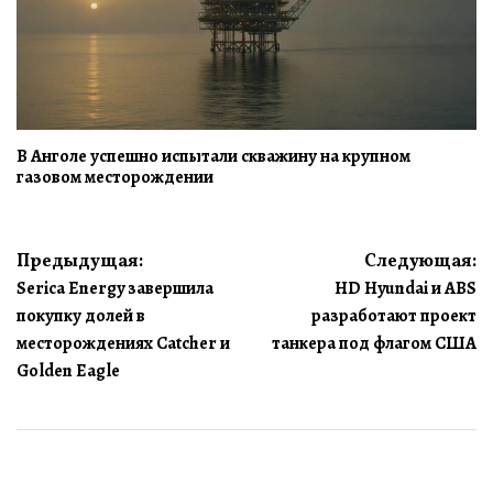
В Анголе успешно испытали скважину на крупном
газовом месторождении
Навигация
Предыдущая:
Следующая:
Serica Energy завершила
HD Hyundai и ABS
по
покупку долей в
разработают проект
записям
месторождениях Catcher и
танкера под флагом США
Golden Eagle