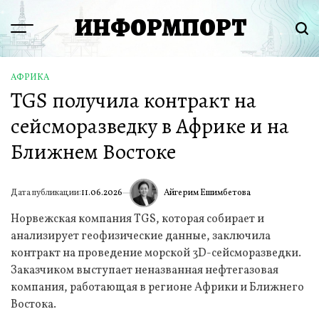
Перейти
ИНФОРМПОРТ
к
Menu
Пои
содержимому
АФРИКА
ОПУБЛИКОВАНО
TGS получила контракт на
В
сейсморазведку в Африке и на
Ближнем Востоке
Айгерим Ешимбетова
Дата публикации:
11.06.2026
ИА
Норвежская компания TGS, которая собирает и
анализирует геофизические данные, заключила
контракт на проведение морской 3D-сейсморазведки.
Заказчиком выступает неназванная нефтегазовая
компания, работающая в регионе Африки и Ближнего
Востока.