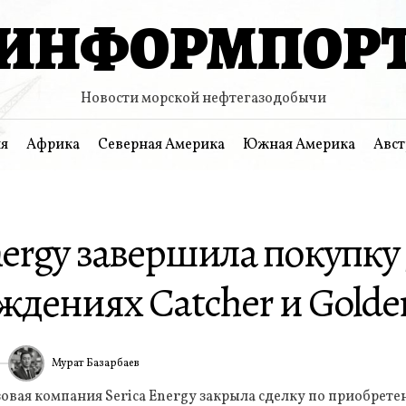
ИНФОРМПОР
Новости морской нефтегазодобычи
я
Африка
Северная Америка
Южная Америка
Авст
nergy завершила покупку
дениях Catcher и Golden
Мурат Базарбаев
ИА
овая компания Serica Energy закрыла сделку по приобрете