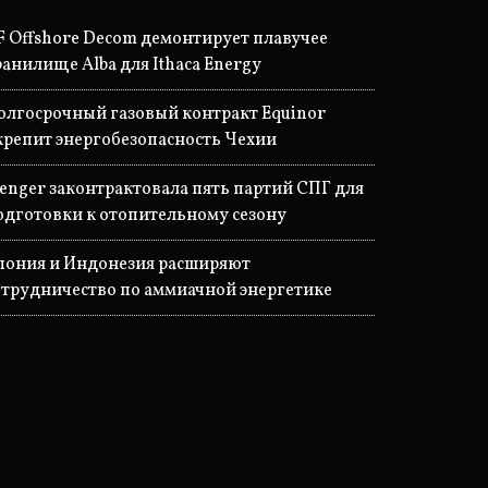
F Offshore Decom демонтирует плавучее
ранилище Alba для Ithaca Energy
олгосрочный газовый контракт Equinor
крепит энергобезопасность Чехии
lenger законтрактовала пять партий СПГ для
одготовки к отопительному сезону
пония и Индонезия расширяют
отрудничество по аммиачной энергетике