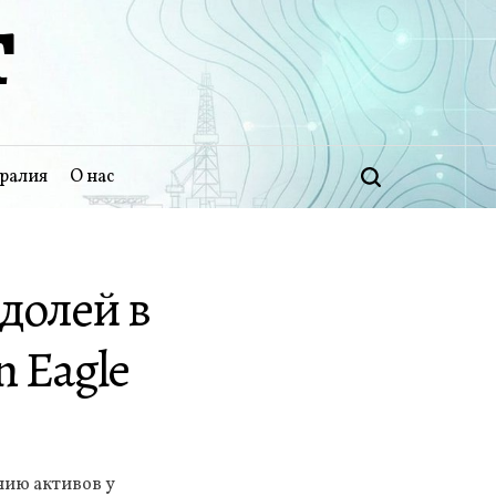
Т
ралия
О нас
Поиск
 долей в
 Eagle
нию активов у