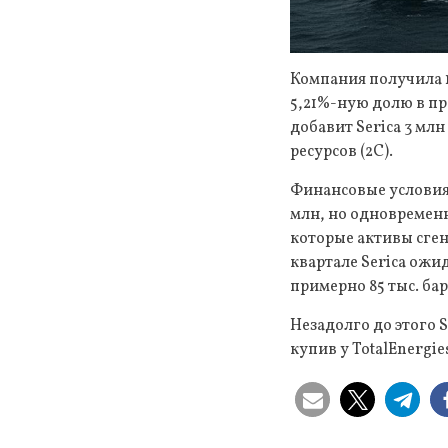
Компания получила 
5,21%-ную долю в пр
добавит Serica 3 млн
ресурсов (2C).
Финансовые условия 
млн, но одновременн
которые активы сгене
квартале Serica ожид
примерно 85 тыс. ба
Незадолго до этого 
купив у TotalEnergi