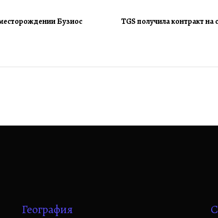
а месторождении Бузиос
TGS получила контракт на 
География
С