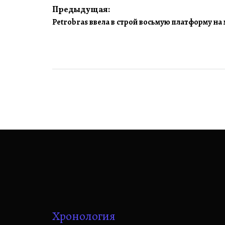
Навигация
Предыдущая:
Petrobras ввела в строй восьмую платформу н
по
записям
Хронология