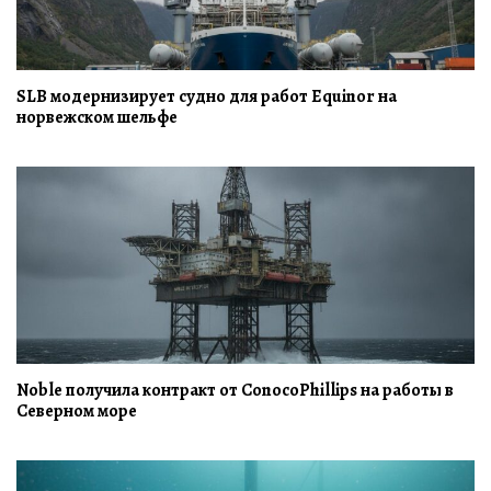
SLB модернизирует судно для работ Equinor на
норвежском шельфе
Noble получила контракт от ConocoPhillips на работы в
Северном море