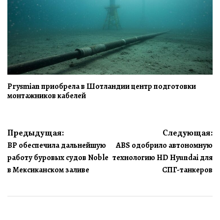
Prysmian приобрела в Шотландии центр подготовки
монтажников кабелей
Навигация
Предыдущая:
Следующая:
BP обеспечила дальнейшую
ABS одобрило автономную
по
работу буровых судов Noble
технологию HD Hyundai для
записям
в Мексиканском заливе
СПГ-танкеров