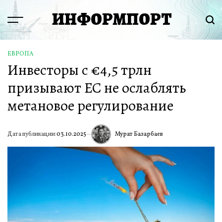
Перейти
ИНФОРМПОРТ
к
Menu
Пои
содержимому
ЕВРОПА
ОПУБЛИКОВАНО
Инвесторы с €4,5 трлн
В
призывают ЕС не ослаблять
метановое регулирование
Мурат Базарбаев
Дата публикации:
03.10.2025
ИА