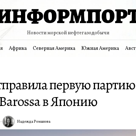
ИНФОРМПОР
Новости морской нефтегазодобычи
я
Африка
Северная Америка
Южная Америка
Авст
отправила первую партию
 Barossa в Японию
Надежда Романова
ИА