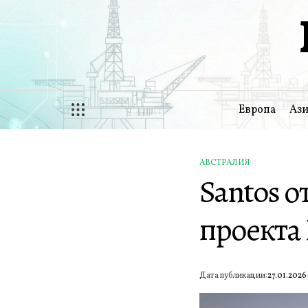
Перейти
к
содержимому
Европа
Ази
АВСТРАЛИЯ
ОПУБЛИКОВАНО
Santos 
В
проекта
Дата публикации:
27.01.2026