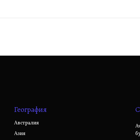
География
С
Австралия
A
Азия
б