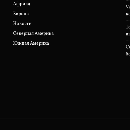
Африка
V
Европа
к
Новости
T
Северная Америка
в
Южная Америка
C
б