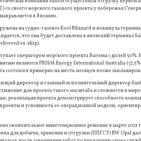
гетическая компания Santos осуществила отгрузку первой
Г) со своего морского газового проекта у побережья Севе
 направляется в Японию.
ружена на судно-газовоз Kool Blizzard и покинула термина
идается, что она будет доставлена в японский терминал Sa
elivered ex-ship).
тупает оператором морского проекта Barossa с долей 50%. 
тию являются PRISM Energy International Australia (37,5%)
екта состоялся примерно на шесть месяцев позже запланиров
яющий директор и главный исполнительный директор Sant
стижение для проекта такого масштаба и сложности в мир
овам, реализация проекта демонстрирует способность комп
проекты и успешность ее операционной модели, ориентир
чил окончательное инвестиционное решение в марте 2021 го
овка для добычи, хранения и отгрузки (ППГСУ) BW Opal дал
чалось после завершения работ по продлению срока служ