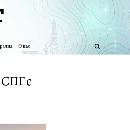
Т
ралия
О нас
Поиск
 СПГ с