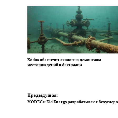
Xodus обеспечит экологию демонтажа
месторождений в Австралии
Навигация
Предыдущая:
MODEC и Eld Energy разрабатывают безуглеро
по