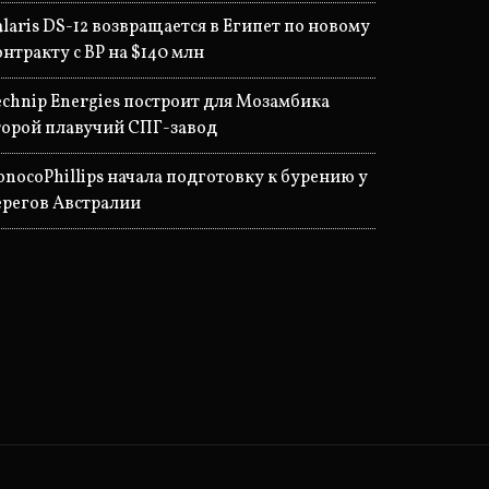
alaris DS-12 возвращается в Египет по новому
онтракту с BP на $140 млн
echnip Energies построит для Мозамбика
торой плавучий СПГ-завод
onocoPhillips начала подготовку к бурению у
ерегов Австралии