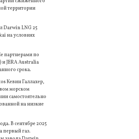
 партии сжиженного
рной территории
л Darwin LNG 25
kai на условиях
Ее партнерами по
 и JERA Australia
анного срока.
os Кевин Галлахер,
овом морском
ании самостоятельно
ованной на низкие
да. В сентябре 2025
а первый газ.
бы завода Darwin