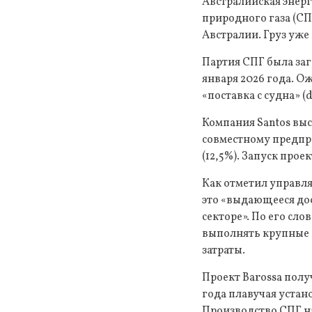
Австралийская энер
природного газа (СП
Австралии. Груз уже
Партия СПГ была заг
января 2026 года. Ож
«поставка с судна» (d
Компания Santos выс
совместному предприя
(12,5%). Запуск про
Как отметил управл
это «выдающееся до
секторе». По его сл
выполнять крупные 
затраты.
Проект Barossa полу
года плавучая устан
Производство СПГ на