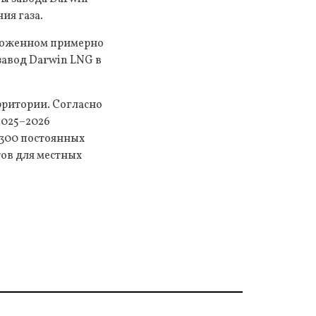
ия газа.
оложенном примерно
завод Darwin LNG в
рритории. Согласно
2025–2026
 300 постоянных
тов для местных