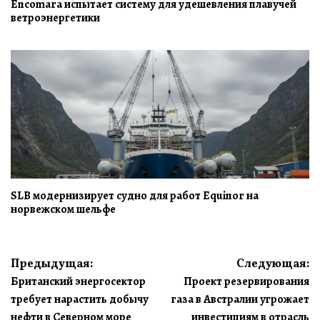
Encomara испытает систему для удешевления плавучей
ветроэнергетики
SLB модернизирует судно для работ Equinor на
норвежском шельфе
Навигация
Предыдущая:
Следующая:
Британский энергосектор
Проект резервирования
по
требует нарастить добычу
газа в Австралии угрожает
записям
нефти в Северном море
инвестициям в отрасль