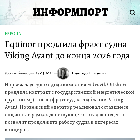
Перейти
ИНФОРМПОРТ
к
Menu
Пои
содержимому
ЕВРОПА
ОПУБЛИКОВАНО
Equinor продлила фрахт судна
В
Viking Avant до конца 2026 года
Надежда Романова
Дата публикации:
27.05.2026
ИА
Норвежская судоходная компания Eidesvik Offshore
продлила контракт с государственной энергетической
группой Equinor на фрахт судна снабжения Viking
Avant. Норвежский оператор реализовал оставшиеся
опционы в рамках действующего соглашения, что
позволит продолжить работу судна в интересах
концерна.