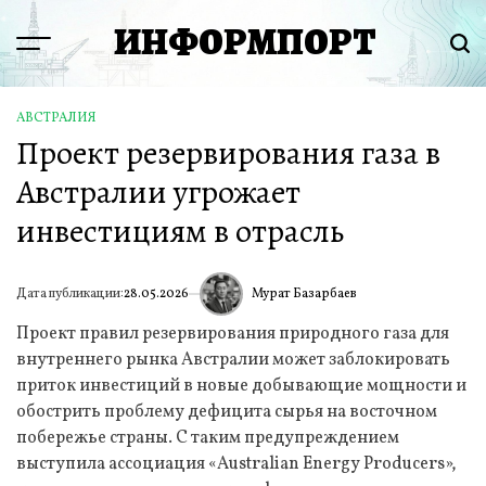
Перейти
ИНФОРМПОРТ
к
Menu
Пои
содержимому
АВСТРАЛИЯ
ОПУБЛИКОВАНО
Проект резервирования газа в
В
Австралии угрожает
инвестициям в отрасль
Мурат Базарбаев
Дата публикации:
28.05.2026
ИА
Проект правил резервирования природного газа для
внутреннего рынка Австралии может заблокировать
приток инвестиций в новые добывающие мощности и
обострить проблему дефицита сырья на восточном
побережье страны. С таким предупреждением
выступила ассоциация «Australian Energy Producers»,