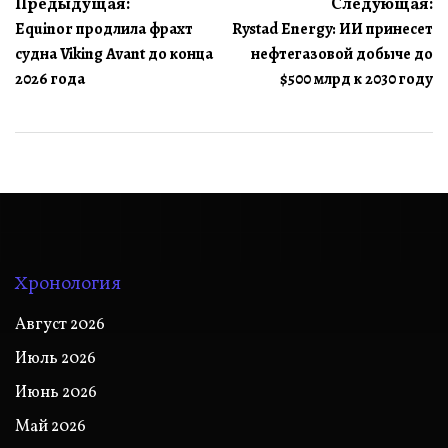
Навигация
Предыдущая:
Следующая:
Equinor продлила фрахт
Rystad Energy: ИИ принесет
по
судна Viking Avant до конца
нефтегазовой добыче до
записям
2026 года
$500 млрд к 2030 году
Хронология
Август 2026
Июль 2026
Июнь 2026
Май 2026