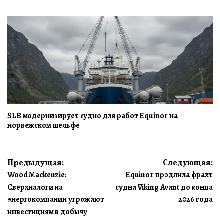
SLB модернизирует судно для работ Equinor на
норвежском шельфе
Навигация
Предыдущая:
Следующая:
Wood Mackenzie:
Equinor продлила фрахт
по
Сверхналоги на
судна Viking Avant до конца
записям
энергокомпании угрожают
2026 года
инвестициям в добычу