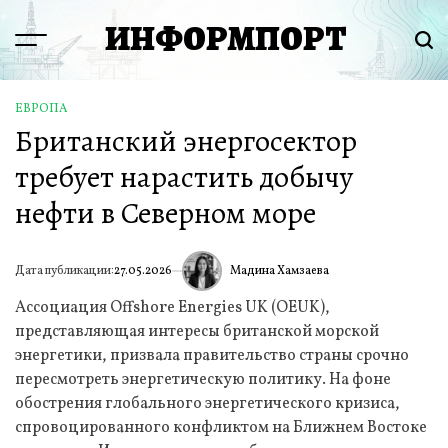
Перейти
ИНФОРМПОРТ
к
Menu
Пои
содержимому
ЕВРОПА
ОПУБЛИКОВАНО
Британский энергосектор
В
требует нарастить добычу
нефти в Северном море
Мадина Хамзаева
Дата публикации:
27.05.2026
ИА
Ассоциация Offshore Energies UK (OEUK),
представляющая интересы британской морской
энергетики, призвала правительство страны срочно
пересмотреть энергетическую политику. На фоне
обострения глобального энергетического кризиса,
спровоцированного конфликтом на Ближнем Востоке