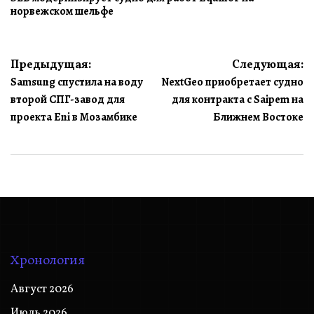
норвежском шельфе
Навигация
Предыдущая:
Следующая:
Samsung спустила на воду
NextGeo приобретает судно
по
второй СПГ-завод для
для контракта с Saipem на
записям
проекта Eni в Мозамбике
Ближнем Востоке
Хронология
Август 2026
Июль 2026