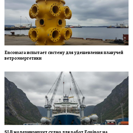
Encomara испытает систему для удешевления плавучей
ветроэнергетики
SLB модернизирует судно для работ Equinor на