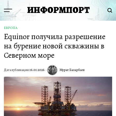
Перейти
ИНФОРМПОРТ
к
Menu
Пои
содержимому
ЕВРОПА
ОПУБЛИКОВАНО
Equinor получила разрешение
В
на бурение новой скважины в
Северном море
Мурат Базарбаев
Дата публикации:
16.01.2026
ИА