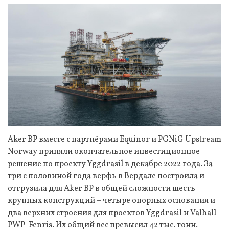
Aker BP вместе с партнёрами Equinor и PGNiG Upstream
Norway приняли окончательное инвестиционное
решение по проекту Yggdrasil в декабре 2022 года. За
три с половиной года верфь в Вердале построила и
отгрузила для Aker BP в общей сложности шесть
крупных конструкций – четыре опорных основания и
два верхних строения для проектов Yggdrasil и Valhall
PWP-Fenris. Их общий вес превысил 42 тыс. тонн.