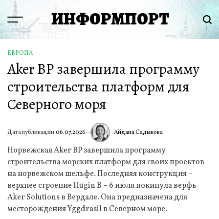
Перейти
ИНФОРМПОРТ
к
Menu
Пои
содержимому
ЕВРОПА
ОПУБЛИКОВАНО
Aker BP завершила программу
В
строительства платформ для
Северного моря
Айдана Садыкова
Дата публикации:
06.07.2026
ИА
Норвежская Aker BP завершила программу
строительства морских платформ для своих проектов
на норвежском шельфе. Последняя конструкция –
верхнее строение Hugin B – 6 июля покинула верфь
Aker Solutions в Вердале. Она предназначена для
месторождения Yggdrasil в Северном море.