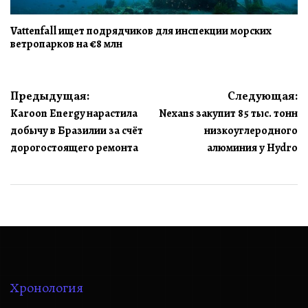
Vattenfall ищет подрядчиков для инспекции морских
ветропарков на €8 млн
Навигация
Предыдущая:
Следующая:
Karoon Energy нарастила
Nexans закупит 85 тыс. тонн
по
добычу в Бразилии за счёт
низкоуглеродного
записям
дорогостоящего ремонта
алюминия у Hydro
Хронология