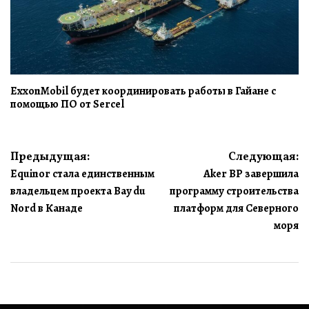
ExxonMobil будет координировать работы в Гайане с
помощью ПО от Sercel
Навигация
Предыдущая:
Следующая:
Equinor стала единственным
Aker BP завершила
по
владельцем проекта Bay du
программу строительства
записям
Nord в Канаде
платформ для Северного
моря