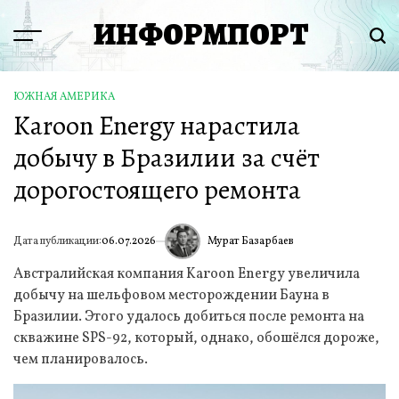
Перейти
ИНФОРМПОРТ
к
Menu
Пои
содержимому
ЮЖНАЯ АМЕРИКА
ОПУБЛИКОВАНО
Karoon Energy нарастила
В
добычу в Бразилии за счёт
дорогостоящего ремонта
Мурат Базарбаев
Дата публикации:
06.07.2026
ИА
Австралийская компания Karoon Energy увеличила
добычу на шельфовом месторождении Бауна в
Бразилии. Этого удалось добиться после ремонта на
скважине SPS-92, который, однако, обошёлся дороже,
чем планировалось.