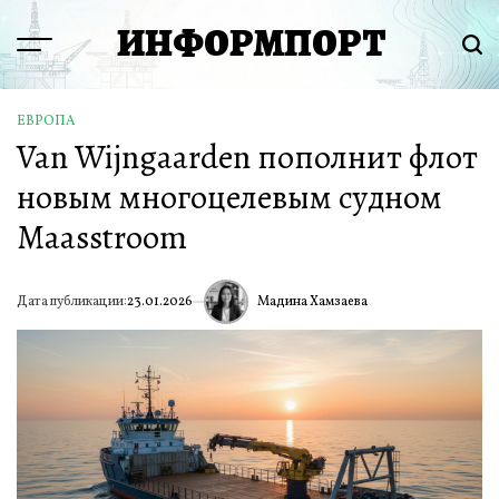
Перейти
ИНФОРМПОРТ
к
Menu
Пои
содержимому
ЕВРОПА
ОПУБЛИКОВАНО
Van Wijngaarden пополнит флот
В
новым многоцелевым судном
Maasstroom
Мадина Хамзаева
Дата публикации:
23.01.2026
ИА