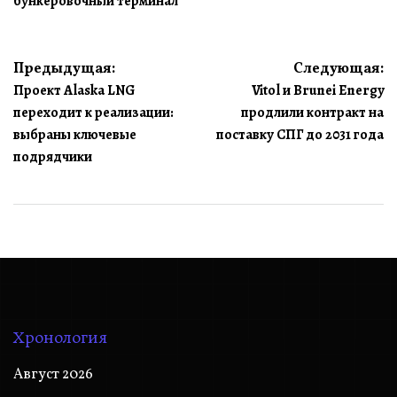
бункеровочный терминал
Навигация
Предыдущая:
Следующая:
Проект Alaska LNG
Vitol и Brunei Energy
по
переходит к реализации:
продлили контракт на
записям
выбраны ключевые
поставку СПГ до 2031 года
подрядчики
Хронология
Август 2026