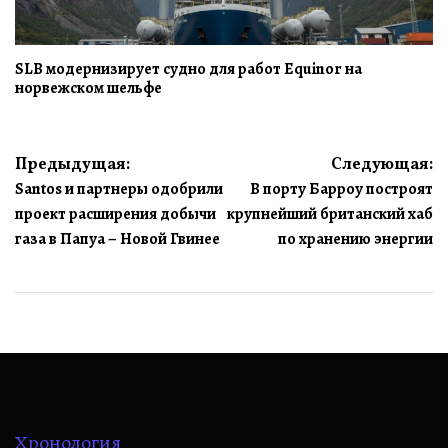
SLB модернизирует судно для работ Equinor на
норвежском шельфе
Навигация
Предыдущая:
Следующая:
Santos и партнеры одобрили
В порту Барроу построят
по
проект расширения добычи
крупнейший британский хаб
записям
газа в Папуа – Новой Гвинее
по хранению энергии
Хронология