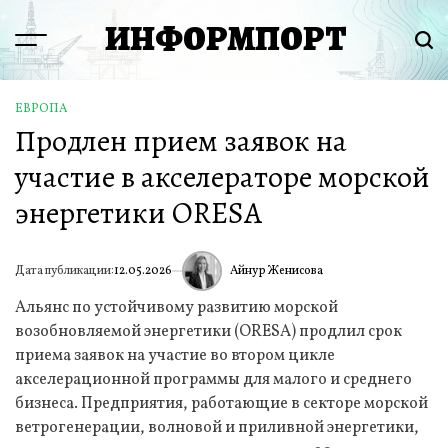
Перейти
ИНФОРМПОРТ
к
Menu
Пои
содержимому
ЕВРОПА
ОПУБЛИКОВАНО
Продлен прием заявок на
В
участие в акселераторе морской
энергетики ORESA
Айнур Женисова
Дата публикации:
12.05.2026
ИА
Альянс по устойчивому развитию морской
возобновляемой энергетики (ORESA) продлил срок
приема заявок на участие во втором цикле
акселерационной программы для малого и среднего
бизнеса. Предприятия, работающие в секторе морской
ветрогенерации, волновой и приливной энергетики,