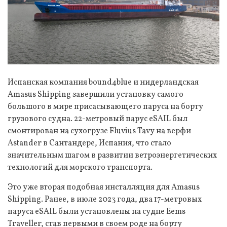
Испанская компания bound4blue и нидерландская
Amasus Shipping завершили установку самого
большого в мире присасывающего паруса на борту
грузового судна. 22-метровый парус eSAIL был
смонтирован на сухогрузе Fluvius Tavy на верфи
Astander в Сантандере, Испания, что стало
значительным шагом в развитии ветроэнергетических
технологий для морского транспорта.
Это уже вторая подобная инсталляция для Amasus
Shipping. Ранее, в июле 2023 года, два 17-метровых
паруса eSAIL были установлены на судне Eems
Traveller, став первыми в своем роде на борту