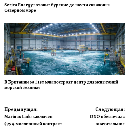
Serica Energy готовит бурение до шести скважин в
Северном море
В Британии за £150 млн построят центр для испытаний
морской техники
Навигация
Предыдущая:
Следующая:
Marinus Link: заключен
DNO обеспечила
по
$994-миллионный контракт
значительное