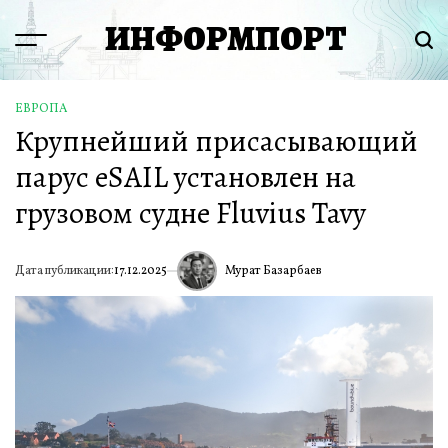
Перейти
ИНФОРМПОРТ
к
Menu
Пои
содержимому
ЕВРОПА
ОПУБЛИКОВАНО
Крупнейший присасывающий
В
парус eSAIL установлен на
грузовом судне Fluvius Tavy
Мурат Базарбаев
Дата публикации:
17.12.2025
ИА