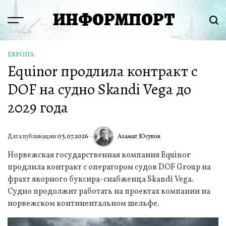
Перейти
ИНФОРМПОРТ
к
Menu
Пои
содержимому
ЕВРОПА
ОПУБЛИКОВАНО
Equinor продлила контракт с
В
DOF на судно Skandi Vega до
2029 года
Азамат Юсупов
Дата публикации:
03.07.2026
ИА
Норвежская государственная компания Equinor
продлила контракт с оператором судов DOF Group на
фрахт якорного буксира-снабженца Skandi Vega.
Судно продолжит работать на проектах компании на
норвежском континентальном шельфе.