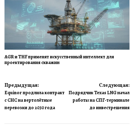
AGR и THF применят искусственный интеллект для
проектирования скважин
Навигация
Предыдущая:
Следующая:
Equinor продлила контракт
Подрядчик Texas LNG начал
по
с CHC на вертолётные
работы на СПГ-терминале
записям
перевозки до 2030 года
до инвестрешения