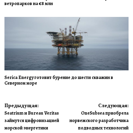
ветропарков на €8 млн
Serica Energy готовит бурение до шести скважин в
Северном море
Навигация
Предыдущая:
Следующая:
Seatrium и Bureau Veritas
OneSubsea приобрела
по
займутся цифровизацией
норвежского разработчика
записям
морской энергетики
подводных технологий