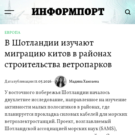
Перейти
ИНФОРМПОРТ
к
Menu
Пои
содержимому
ЕВРОПА
ОПУБЛИКОВАНО
В Шотландии изучают
В
миграцию китов в районах
строительства ветропарков
Мадина Хамзаева
Дата публикации:
11.05.2026
ИА
У восточного побережья Шотландии началось
двухлетнее исследование, направленное на изучение
активности малых полосатиков в районах, где
планируется прокладка силовых кабелей для морских
ветроэлектростанций. Проект, возглавляемый
Шотландской ассоциацией морских наук (SAMS),