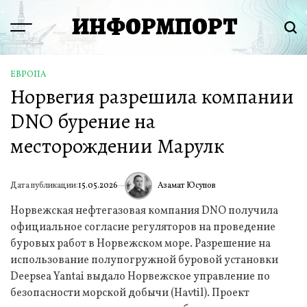
Перейти
ИНФОРМПОРТ
к
Menu
Пои
содержимому
ЕВРОПА
ОПУБЛИКОВАНО
Норвегия разрешила компании
В
DNO бурение на
месторождении Марулк
Азамат Юсупов
Дата публикации:
15.05.2026
ИА
Норвежская нефтегазовая компания DNO получила
официальное согласие регуляторов на проведение
буровых работ в Норвежском море. Разрешение на
использование полупогружной буровой установки
Deepsea Yantai выдало Норвежское управление по
безопасности морской добычи (Havtil). Проект