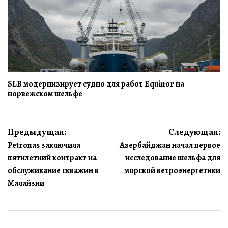
SLB модернизирует судно для работ Equinor на
норвежском шельфе
Навигация
Предыдущая:
Следующая:
Petronas заключила
Азербайджан начал первое
по
пятилетний контракт на
исследование шельфа для
записям
обслуживание скважин в
морской ветроэнергетики
Малайзии