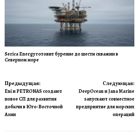
Serica Energy готовит бурение до шести скважин в
Северном море
Навигация
Предыдущая:
Следующая:
Eni и PETRONAS создают
DeepOcean и Jana Marine
по
новое СП для развития
запускают совместное
записям
добычи в Юго-Восточной
предприятие для морских
Азии
операций