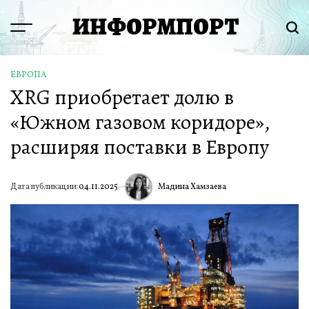
Перейти
ИНФОРМПОРТ
к
Menu
Пои
содержимому
ЕВРОПА
ОПУБЛИКОВАНО
XRG приобретает долю в
В
«Южном газовом коридоре»,
расширяя поставки в Европу
Мадина Хамзаева
Дата публикации:
04.11.2025
ИА