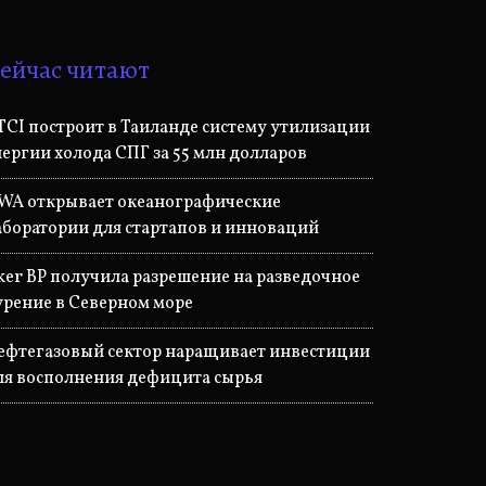
ейчас читают
TCI построит в Таиланде систему утилизации
нергии холода СПГ за 55 млн долларов
WA открывает океанографические
аборатории для стартапов и инноваций
ker BP получила разрешение на разведочное
урение в Северном море
ефтегазовый сектор наращивает инвестиции
ля восполнения дефицита сырья