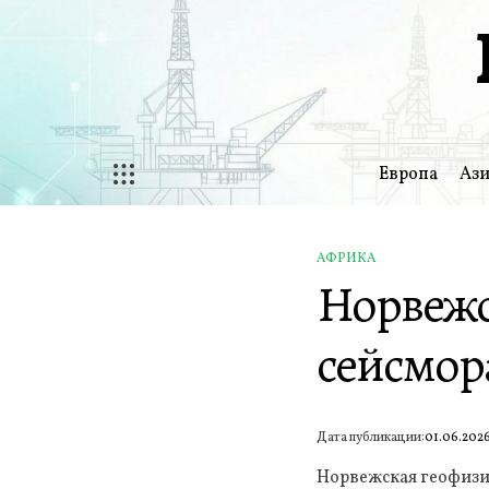
Перейти
к
содержимому
Европа
Ази
АФРИКА
ОПУБЛИКОВАНО
Норвежс
В
сейсмор
Дата публикации:
01.06.202
Норвежская геофизи