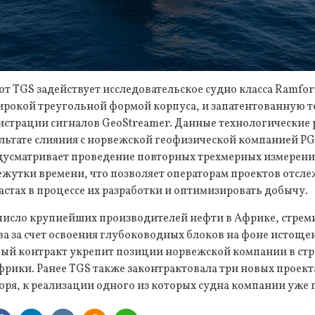
т TGS задействует исследовательское судно класса Ramf
ирокой треугольной формой корпуса, и запатентованную 
истрации сигналов GeoStreamer. Данные технологические
льтате слияния с норвежской геофизической компанией PG
дусматривает проведение повторных трехмерных измерени
жутки времени, что позволяет операторам проектов отсле
стах в процессе их разработки и оптимизировать добычу.
 число крупнейших производителей нефти в Африке, стре
а за счет освоения глубоководных блоков на фоне истоще
ый контракт укрепит позиции норвежской компании в ст
рики. Ранее TGS также законтрактовала три новых проект
оря, к реализации одного из которых судна компании уже