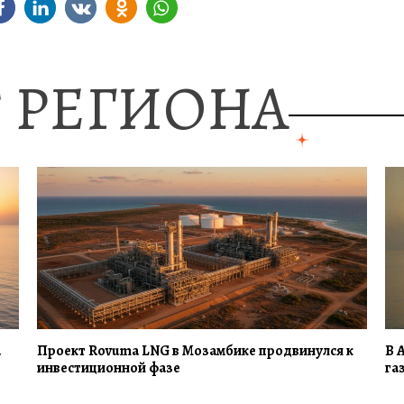
 РЕГИОНА
а
Проект Rovuma LNG в Мозамбике продвинулся к
В 
инвестиционной фазе
га