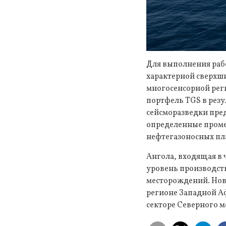
Для выполнения рабо
характерной сверхш
многосенсорной рег
портфель TGS в резу
сейсморазведки пре
определенные проме
нефтегазоносных пла
Ангола, входящая в
уровень производств
месторождений. Нов
регионе Западной Аф
секторе Северного м