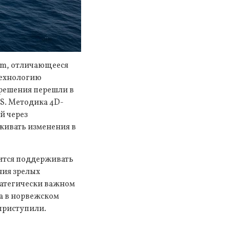
orm, отличающееся
технологию
 решения перешли в
S. Методика 4D-
й через
живать изменения в
мится поддерживать
ния зрелых
ратегически важном
а в норвежском
 приступили.