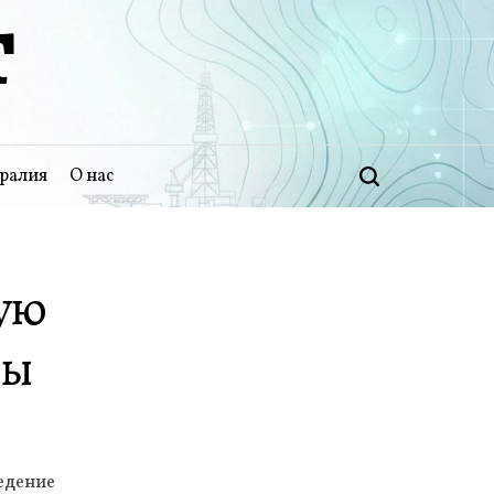
Т
ралия
О нас
Поиск
ую
лы
едение