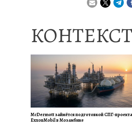
КОНТЕКСТ
McDermott займётся подготовкой СПГ-проект
ExxonMobil в Мозамбике