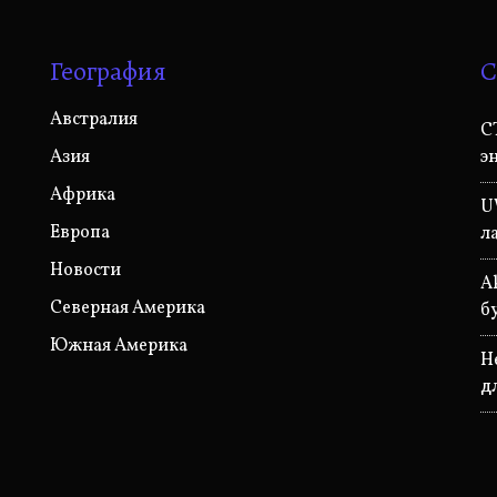
География
С
Австралия
C
Азия
э
Африка
U
Европа
л
Новости
A
Северная Америка
б
Южная Америка
Н
д