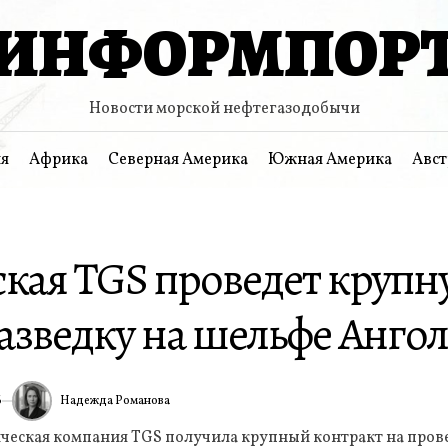
ИНФОРМПОР
Новости морской нефтегазодобычи
я
Африка
Северная Америка
Южная Америка
Авст
кая TGS проведет крупн
азведку на шельфе Анго
Надежда Романова
6
ИА
ческая компания TGS получила крупный контракт на пров