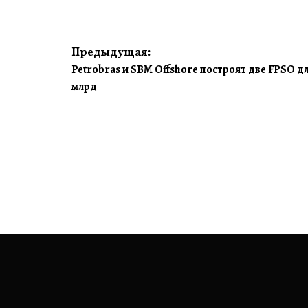
Навигация
Предыдущая:
Petrobras и SBM Offshore построят две FPSO дл
по
млрд
записям