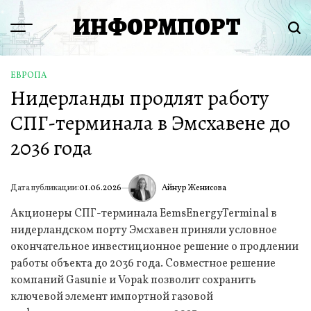
Перейти
ИНФОРМПОРТ
к
Menu
Пои
содержимому
ЕВРОПА
ОПУБЛИКОВАНО
Нидерланды продлят работу
В
СПГ-терминала в Эмсхавене до
2036 года
Айнур Женисова
Дата публикации:
01.06.2026
ИА
Акционеры СПГ-терминала EemsEnergyTerminal в
нидерландском порту Эмсхавен приняли условное
окончательное инвестиционное решение о продлении
работы объекта до 2036 года. Совместное решение
компаний Gasunie и Vopak позволит сохранить
ключевой элемент импортной газовой