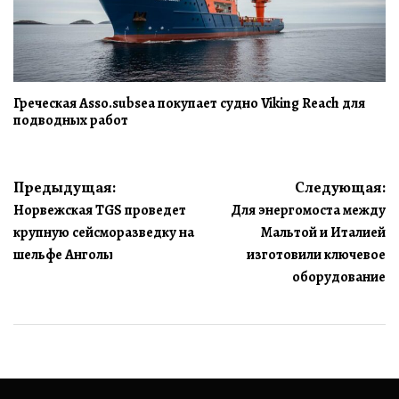
Греческая Asso.subsea покупает судно Viking Reach для
подводных работ
Навигация
Предыдущая:
Следующая:
Норвежская TGS проведет
Для энергомоста между
по
крупную сейсморазведку на
Мальтой и Италией
записям
шельфе Анголы
изготовили ключевое
оборудование