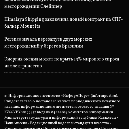
месторождении Слейпнер
Himalaya Shipping заключила новый контракт на СПГ-
балкер Mount Ita
Perenco начала перезапуск двух морских
месторождений у берегов Бразилии
Энергия океана может покрыть 13% мирового спроса
на электричество
© Информационное агентство «ИнформПорт» (informport.ru).
Свидетельство о постановке на учет периодического печатного
издания, информационного агентства и сетевого издания №
KZ66VPY00133477 выдано 04.11.2025 комитетом информации
Министерства культуры и информации Республики Казахстан •
Наша миссия
•
Редакционный кодекс и стандарты качества
•
Контакты редакции
•
Пользовательское соглашение
•
Политика