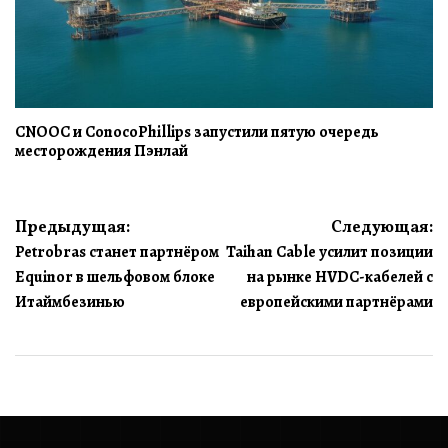
CNOOC и ConocoPhillips запустили пятую очередь
месторождения Пэнлай
Навигация
Предыдущая:
Следующая:
Petrobras станет партнёром
Taihan Cable усилит позиции
по
Equinor в шельфовом блоке
на рынке HVDC-кабелей с
записям
Итаймбезинью
европейскими партнёрами