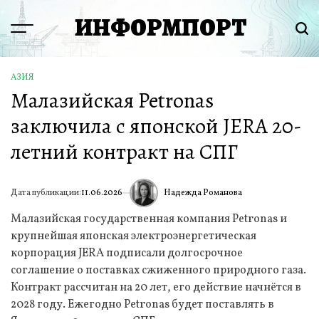
Перейти
ИНФОРМПОРТ
к
Menu
Пои
содержимому
АЗИЯ
ОПУБЛИКОВАНО
Малазийская Petronas
В
заключила с японской JERA 20-
летний контракт на СПГ
Надежда Романова
Дата публикации:
11.06.2026
ИА
Малазийская государственная компания Petronas и
крупнейшая японская электроэнергетическая
корпорация JERA подписали долгосрочное
соглашение о поставках сжиженного природного газа.
Контракт рассчитан на 20 лет, его действие начнётся в
2028 году. Ежегодно Petronas будет поставлять в