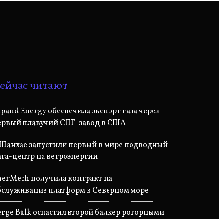
ейчас читают
xpand Energy обеспечила экспорт газа через
ервый плавучий СПГ-завод в США
 Шанхае запустили первый в мире подводный
ата-центр на ветроэнергии
nerMech получила контракт на
бслуживание платформ в Северном море
erge Bulk оснастил второй балкер роторными