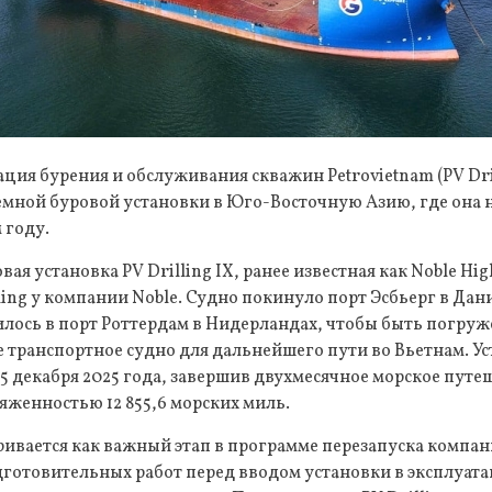
ция бурения и обслуживания скважин Petrovietnam (PV Dri
мной буровой установки в Юго-Восточную Азию, где она 
 году.
я установка PV Drilling IX, ранее известная как Noble Hig
ling у компании Noble. Судно покинуло порт Эсбьерг в Дани
вилось в порт Роттердам в Нидерландах, чтобы быть погру
транспортное судно для дальнейшего пути во Вьетнам. Ус
5 декабря 2025 года, завершив двухмесячное морское путе
женностью 12 855,6 морских миль.
тривается как важный этап в программе перезапуска комп
дготовительных работ перед вводом установки в эксплуат