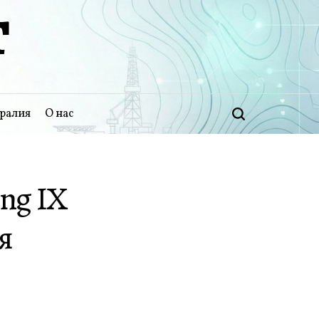
Т
ралия
О нас
Поиск
ing IX
я