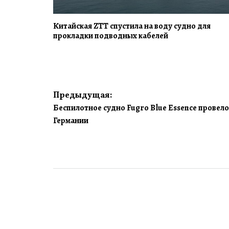
Китайская ZTT спустила на воду судно для
прокладки подводных кабелей
Навигация
Предыдущая:
Беспилотное судно Fugro Blue Essence провело
по
Германии
записям