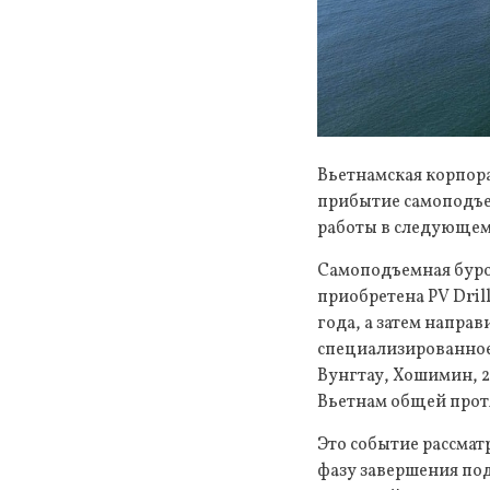
Вьетнамская корпора
прибытие самоподъе
работы в следующем
Самоподъемная бурова
приобретена PV Dril
года, а затем напра
специализированное 
Вунгтау, Хошимин, 2
Вьетнам общей протя
Это событие рассма
фазу завершения по