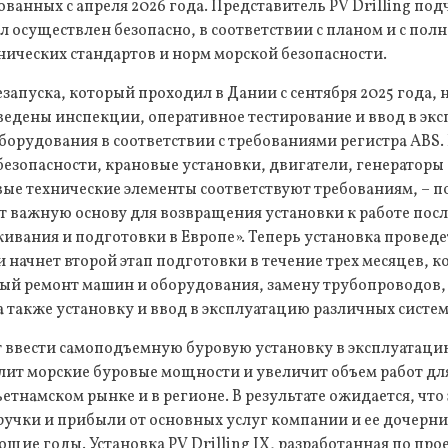
ванных с апреля 2026 года. Представитель PV Drilling под
 осуществлен безопасно, в соответствии с планом и с по
ических стандартов и норм морской безопасности.
езапуска, который проходил в Дании с сентября 2025 года, 
оведены инспекции, оперативное тестирование и ввод в эк
борудования в соответствии с требованиями регистра ABS. 
езопасности, крановые установки, двигатели, генераторы
ые технические элементы соответствуют требованиям, – п
дает важную основу для возвращения установки к работе пос
ивания и подготовки в Европе». Теперь установка провед
 начнет второй этап подготовки в течение трех месяцев, 
ый ремонт машин и оборудования, замену трубопроводов
также установку и ввод в эксплуатацию различных систем
ввести самоподъемную буровую установку в эксплуатацию 
лит морские буровые мощности и увеличит объем работ для
ьетнамском рынке и в регионе. В результате ожидается, что
ручки и прибыли от основных услуг компании и ее дочерн
щие годы. Установка PV Drilling IX, разработанная по прое