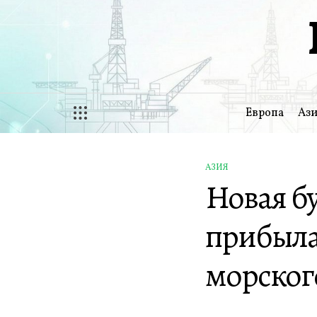
Перейти
к
содержимому
Европа
Ази
АЗИЯ
ОПУБЛИКОВАНО
Новая бу
В
прибыла
морског