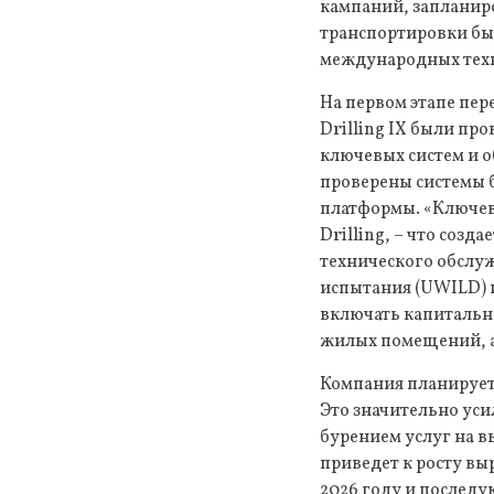
кампаний, запланиро
транспортировки был
международных техн
На первом этапе пер
Drilling IX были пр
ключевых систем и о
проверены системы б
платформы. «Ключев
Drilling, – что соз
технического обслуж
испытания (UWILD) и
включать капитальн
жилых помещений, а 
Компания планирует 
Это значительно уси
бурением услуг на в
приведет к росту вы
2026 году и последую