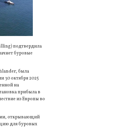
lling) подтвердила
начнет буровые
hlander, была
и 30 октября 2025
женной на
тановка прибыла в
шествие из Европы во
ании, открывающий
ацию для буровых