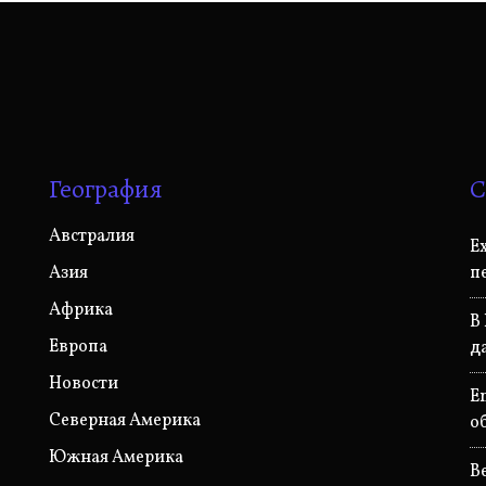
География
С
Австралия
E
Азия
п
Африка
В
Европа
д
Новости
E
Северная Америка
о
Южная Америка
B