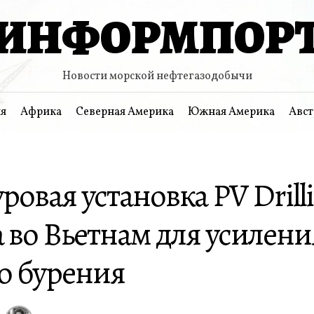
ИНФОРМПОР
Новости морской нефтегазодобычи
я
Африка
Северная Америка
Южная Америка
Авст
ровая установка PV Drill
 во Вьетнам для усилени
о бурения