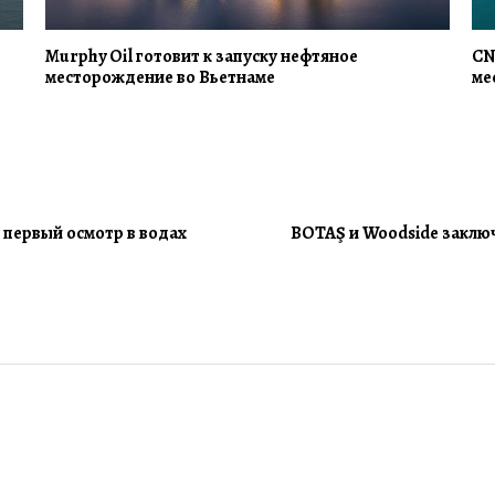
Murphy Oil готовит к запуску нефтяное
CN
месторождение во Вьетнаме
ме
 первый осмотр в водах
BOTAŞ и Woodside заключ