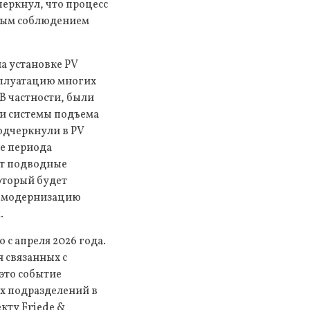
черкнул, что процесс
лным соблюдением
на установке PV
сплуатацию многих
В частности, были
 и системы подъема
одчеркнули в PV
ле периода
ет подводные
который будет
, модернизацию
.
с апреля 2026 года.
 связанных с
 это событие
их подразделений в
кту Friede &