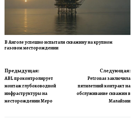
В Анголе успешно испытали скважину на крупном
газовом месторождении
Навигация
Предыдущая:
Следующая:
ABL проконтролирует
Petronas заключила
по
монтаж глубоководной
пятилетний контракт на
записям
инфраструктуры на
обслуживание скважин в
месторождении Меро
Малайзии