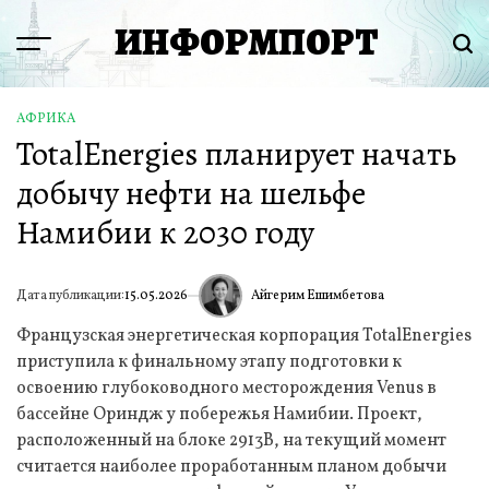
Перейти
ИНФОРМПОРТ
к
Menu
Пои
содержимому
АФРИКА
ОПУБЛИКОВАНО
TotalEnergies планирует начать
В
добычу нефти на шельфе
Намибии к 2030 году
Айгерим Ешимбетова
Дата публикации:
15.05.2026
ИА
Французская энергетическая корпорация TotalEnergies
приступила к финальному этапу подготовки к
освоению глубоководного месторождения Venus в
бассейне Ориндж у побережья Намибии. Проект,
расположенный на блоке 2913B, на текущий момент
считается наиболее проработанным планом добычи