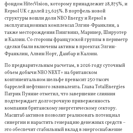
фондом HitecVision, которому принадлежит 28,875%, и
Repsol UK с долей 23,625%. В портфель новой
структуры вошли доли NEO Energy и Repsol в
эксплуатационных комплексах Элгин-Франклин, а
также месторождения Пингвинз, Маринер, Шируотер
и Калзин. Со стороны французской группы в периметр
сделки были включены активы в проектах Элгин-
Франклин, Алвин Норт, Данбар и Калзин.
По предварительным расчетам, в 2026 году суточный
объем добычи NEO NEXT+ на британском
континентальном шельфе превысит 250 тысяч
баррелей нефтяного эквивалента. Глава TotalEnergies
Патрик Пуянне отметил, что завершение слияния
подтверждает долгосрочную приверженность
компании британскому энергетическому сектору.
Масштаб активов позволит реализовать потенциал
синергии и нарастить генерацию денежных средств –
это обеспечит стабильный вклад в энергоснабжение