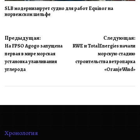
SLB модернизирует судно для работ Equinor на
норвежском шельфе
Навигация
Предыдущая:
Следующая:
На FPSO Agogo запущена
RWE и TotalEnergies начали
по
первая в мире морская
морскую стадию
записям
установка улавливания
строительства ветропарка
углерода
«OranjeWind»
Хронология