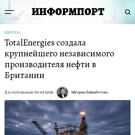
Перейти
ИНФОРМПОРТ
к
Menu
Пои
содержимому
ЕВРОПА
ОПУБЛИКОВАНО
TotalEnergies создала
В
крупнейшего независимого
производителя нефти в
Британии
Айгерим Ешимбетова
Дата публикации:
30.03.2026
ИА