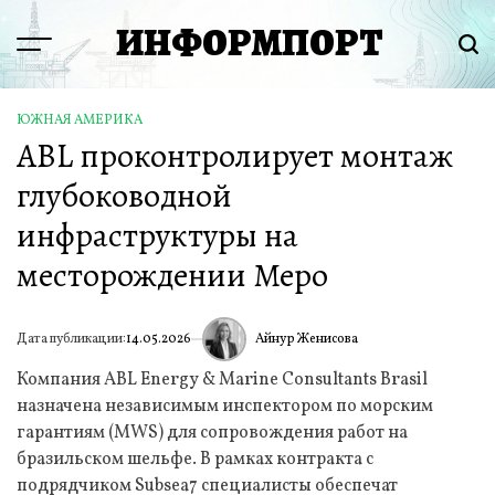
Перейти
ИНФОРМПОРТ
к
Menu
Пои
содержимому
ЮЖНАЯ АМЕРИКА
ОПУБЛИКОВАНО
ABL проконтролирует монтаж
В
глубоководной
инфраструктуры на
месторождении Меро
Айнур Женисова
Дата публикации:
14.05.2026
ИА
Компания ABL Energy & Marine Consultants Brasil
назначена независимым инспектором по морским
гарантиям (MWS) для сопровождения работ на
бразильском шельфе. В рамках контракта с
подрядчиком Subsea7 специалисты обеспечат