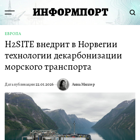
Перейти
ИНФОРМПОРТ
к
Menu
Пои
содержимому
ЕВРОПА
ОПУБЛИКОВАНО
H2SITE внедрит в Норвегии
В
технологии декарбонизации
морского транспорта
Анна Миллер
Дата публикации:
22.01.2026
ИА