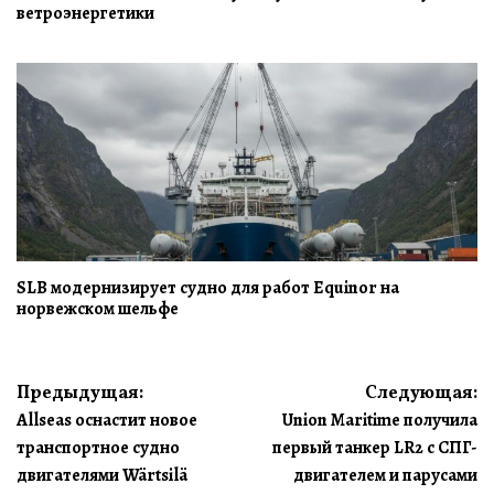
ветроэнергетики
SLB модернизирует судно для работ Equinor на
норвежском шельфе
Навигация
Предыдущая:
Следующая:
Allseas оснастит новое
Union Maritime получила
по
транспортное судно
первый танкер LR2 с СПГ-
записям
двигателями Wärtsilä
двигателем и парусами