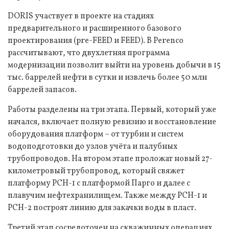
DORIS участвует в проекте на стадиях
предварительного и расширенного базового
проектирования (pre-FEED и FEED). В Perenco
рассчитывают, что двухлетняя программа
модернизации позволит выйти на уровень добычи в 15
тыс. баррелей нефти в сутки и извлечь более 50 млн
баррелей запасов.
Работы разделены на три этапа. Первый, который уже
начался, включает полную ревизию и восстановление
оборудования платформ – от турбин и систем
водоподготовки до узлов учёта и палубных
трубопроводов. На втором этапе проложат новый 27-
километровый трубопровод, который свяжет
платформу PCH-1 с платформой Парго и далее с
плавучим нефтехранилищем. Также между PCH-1 и
PCH-2 построят линию для закачки воды в пласт.
Третий этап сосредоточен на скважинных операциях.