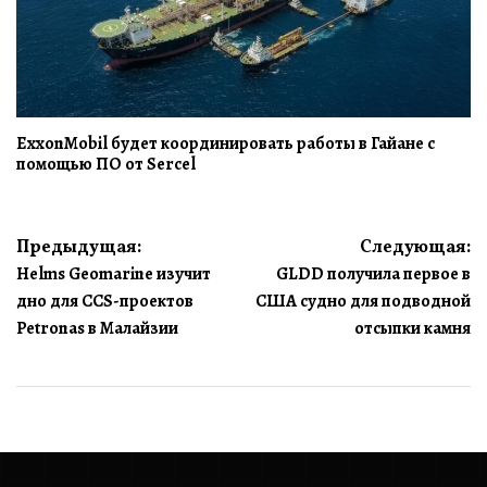
ExxonMobil будет координировать работы в Гайане с
помощью ПО от Sercel
Навигация
Предыдущая:
Следующая:
Helms Geomarine изучит
GLDD получила первое в
по
дно для CCS-проектов
США судно для подводной
записям
Petronas в Малайзии
отсыпки камня