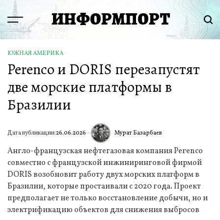
Перейти
ИНФОРМПОРТ
к
Menu
Пои
содержимому
ЮЖНАЯ АМЕРИКА
ОПУБЛИКОВАНО
Perenco и DORIS перезапустят
В
две морские платформы в
Бразилии
Мурат Базарбаев
Дата публикации:
26.06.2026
ИА
Англо-французская нефтегазовая компания Perenco
совместно с французской инжиниринговой фирмой
DORIS возобновит работу двух морских платформ в
Бразилии, которые простаивали с 2020 года. Проект
предполагает не только восстановление добычи, но и
электрификацию объектов для снижения выбросов