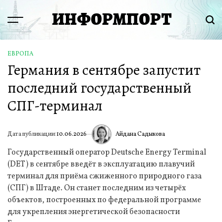
Перейти
ИНФОРМПОРТ
к
Menu
Пои
содержимому
ЕВРОПА
ОПУБЛИКОВАНО
Германия в сентябре запустит
В
последний государственный
СПГ-терминал
Айдана Садыкова
Дата публикации:
10.06.2026
ИА
Государственный оператор Deutsche Energy Terminal
(DET) в сентябре введёт в эксплуатацию плавучий
терминал для приёма сжиженного природного газа
(СПГ) в Штаде. Он станет последним из четырёх
объектов, построенных по федеральной программе
для укрепления энергетической безопасности