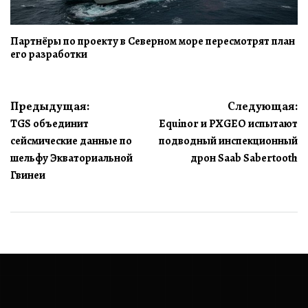
Партнёры по проекту в Северном море пересмотрят план
его разработки
Навигация
Предыдущая:
Следующая:
TGS объединит
Equinor и PXGEO испытают
по
сейсмические данные по
подводный инспекционный
записям
шельфу Экваториальной
дрон Saab Sabertooth
Гвинеи