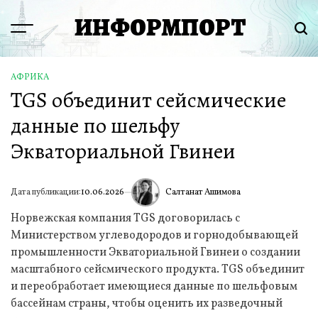
Перейти
ИНФОРМПОРТ
к
Menu
Пои
содержимому
АФРИКА
ОПУБЛИКОВАНО
TGS объединит сейсмические
В
данные по шельфу
Экваториальной Гвинеи
Салтанат Ашимова
Дата публикации:
10.06.2026
ИА
Норвежская компания TGS договорилась с
Министерством углеводородов и горнодобывающей
промышленности Экваториальной Гвинеи о создании
масштабного сейсмического продукта. TGS объединит
и переобработает имеющиеся данные по шельфовым
бассейнам страны, чтобы оценить их разведочный