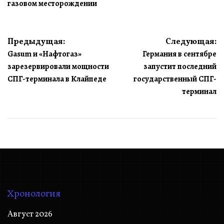
газовом месторождении
Навигация
Предыдущая:
Следующая:
Gasum и «Нафтогаз»
Германия в сентябре
по
зарезервировали мощности
запустит последний
записям
СПГ-терминала в Клайпеде
государственный СПГ-
терминал
Хронология
Август 2026