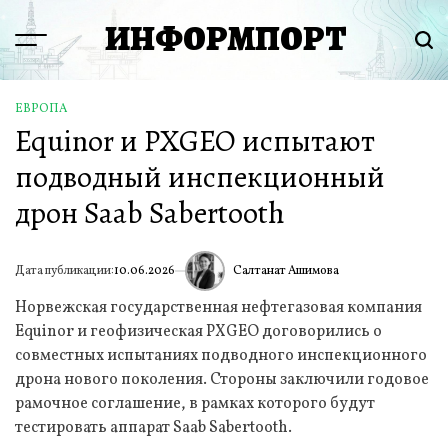
Перейти
ИНФОРМПОРТ
к
Menu
Пои
содержимому
ЕВРОПА
ОПУБЛИКОВАНО
Equinor и PXGEO испытают
В
подводный инспекционный
дрон Saab Sabertooth
Салтанат Ашимова
Дата публикации:
10.06.2026
ИА
Норвежская государственная нефтегазовая компания
Equinor и геофизическая PXGEO договорились о
совместных испытаниях подводного инспекционного
дрона нового поколения. Стороны заключили годовое
рамочное соглашение, в рамках которого будут
тестировать аппарат Saab Sabertooth.