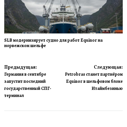
SLB модернизирует судно для работ Equinor на
норвежском шельфе
Навигация
Предыдущая:
Следующая:
Германия в сентябре
Petrobras станет партнёром
по
запустит последний
Equinor в шельфовом блоке
записям
государственный СПГ-
Итаймбезинью
терминал