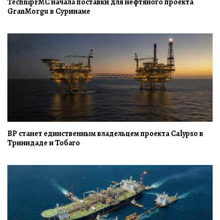
TechnipFMC начала поставки для нефтяного проекта
GranMorgu в Суринаме
BP станет единственным владельцем проекта Calypso в
Тринидаде и Тобаго