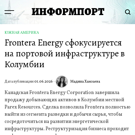
Перейти
ИНФОРМПОРТ
к
Menu
Пои
содержимому
ЮЖНАЯ АМЕРИКА
ОПУБЛИКОВАНО
Frontera Energy сфокусируется
В
на портовой инфраструктуре в
Колумбии
Мадина Хамзаева
Дата публикации:
01.06.2026
ИА
Канадская Frontera Energy Corporation завершила
продажу добывающих активов в Колумбии местной
Parex Resources. Сделка позволила Frontera полностью
выйти из сегмента разведки и добычи сырья, чтобы
сосредоточиться на развитии энергетической
инфраструктуры. Реструктуризация бизнеса проходит