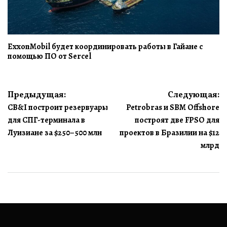
ExxonMobil будет координировать работы в Гайане с
помощью ПО от Sercel
Навигация
Предыдущая:
Следующая:
CB&I построит резервуары
Petrobras и SBM Offshore
по
для СПГ-терминала в
построят две FPSO для
записям
Луизиане за $250–500 млн
проектов в Бразилии на $12
млрд