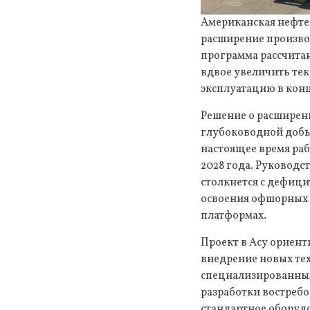
Американская нефте
расширение произво
программа рассчитан
вдвое увеличить те
эксплуатацию в конц
Решение о расширен
глубоководной добы
настоящее время раб
2028 года. Руководс
столкнется с дефици
освоения офшорных 
платформах.
Проект в Асу ориент
внедрение новых тех
специализированных
разработки востреб
стандартное оборуд