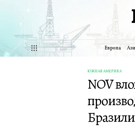
Перейти
к
содержимому
Европа
Ази
ЮЖНАЯ АМЕРИКА
ОПУБЛИКОВАНО
NOV вло
В
произво
Бразил