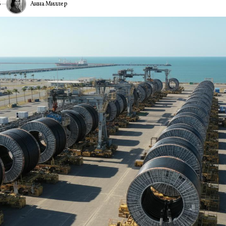
Анна Миллер
6
ИА