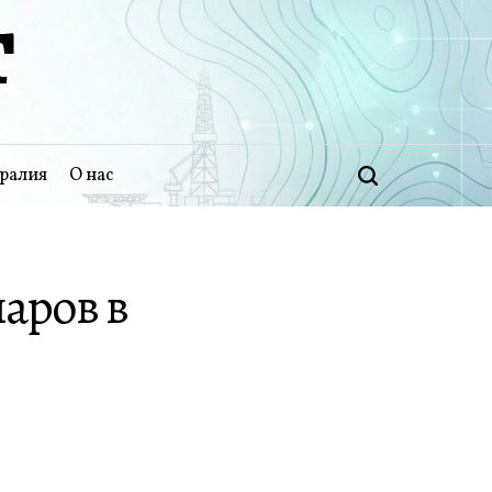
Т
ралия
О нас
Поиск
аров в