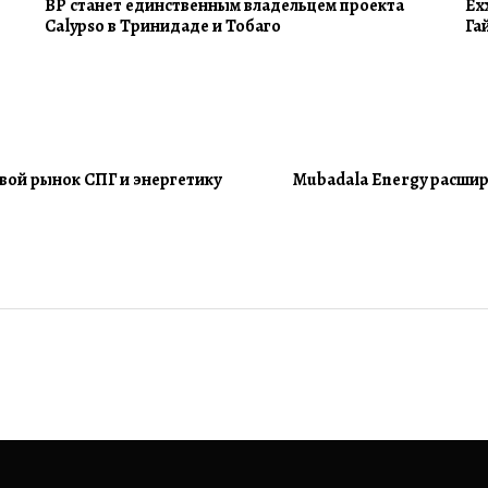
BP станет единственным владельцем проекта
Ex
Calypso в Тринидаде и Тобаго
Га
вой рынок СПГ и энергетику
Mubadala Energy расшир