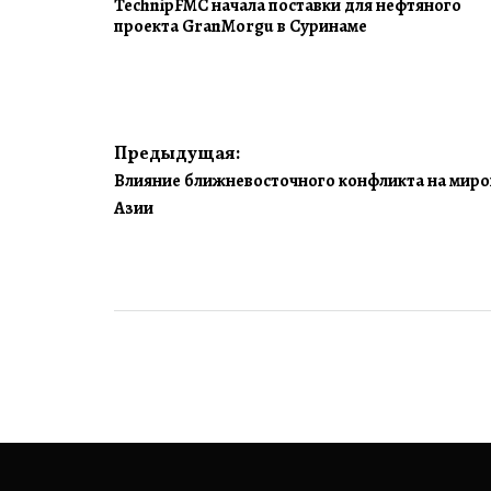
TechnipFMC начала поставки для нефтяного
проекта GranMorgu в Суринаме
Навигация
Предыдущая:
Влияние ближневосточного конфликта на миро
по
Азии
записям