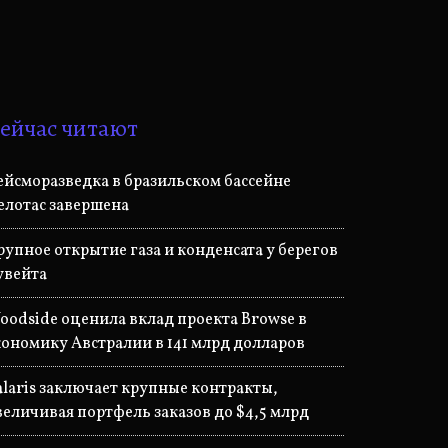
ейчас читают
ейсморазведка в бразильском бассейне
елотас завершена
рупное открытие газа и конденсата у берегов
увейта
oodside оценила вклад проекта Browse в
кономику Австралии в 141 млрд долларов
alaris заключает крупные контракты,
величивая портфель заказов до $4,5 млрд