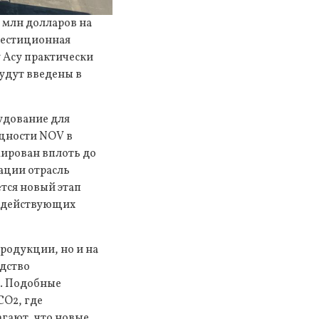
 млн долларов на
вестиционная
 Асу практически
удут введены в
удование для
щности NOV в
мирован вплоть до
ации отрасль
тся новый этап
а действующих
родукции, но и на
одство
а. Подобные
CO2, где
гают, что новые