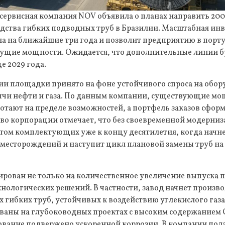
сервисная компания NOV объявила о планах направить 200
дства гибких подводных труб в Бразилии. Масштабная ин
а на ближайшие три года и позволит предприятию в порту
кущие мощности. Ожидается, что дополнительные линии б
е 2029 года.
ии площадки принято на фоне устойчивого спроса на обор
чи нефти и газа. По данным компании, существующие мо
отают на пределе возможностей, а портфель заказов сфор
тво корпорации отмечает, что без своевременной модерниз
том комплектующих уже к концу десятилетия, когда начне
месторождений и наступит цикл плановой замены труб н
ирован не только на количественное увеличение выпуска п
нологических решений. В частности, завод начнет произв
 гибких труб, устойчивых к воздействию углекислого газ
ованы на глубоководных проектах с высоким содержанием 
ование подвержено ускоренной коррозии. В компании пола