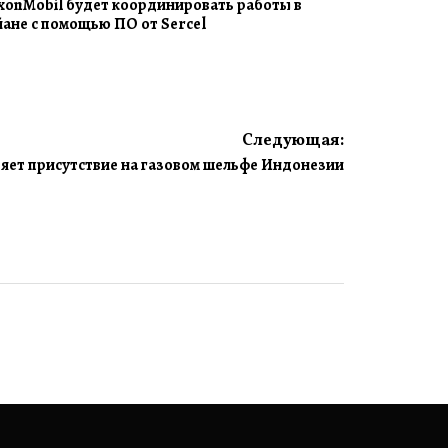
xonMobil будет координировать работы в
йане с помощью ПО от Sercel
Следующая:
яет присутствие на газовом шельфе Индонезии