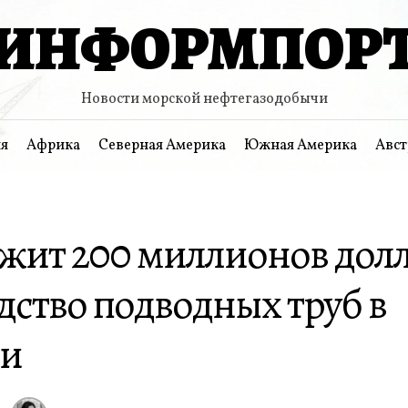
ИНФОРМПОР
Новости морской нефтегазодобычи
я
Африка
Северная Америка
Южная Америка
Авст
жит 200 миллионов долл
дство подводных труб в
ии