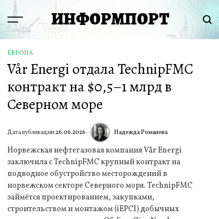
Перейти
ИНФОРМПОРТ
к
Menu
Пои
содержимому
ЕВРОПА
ОПУБЛИКОВАНО
Vår Energi отдала TechnipFMC
В
контракт на $0,5–1 млрд в
Северном море
Надежда Романова
Дата публикации:
26.06.2026
ИА
Норвежская нефтегазовая компания Vår Energi
заключила с TechnipFMC крупный контракт на
подводное обустройство месторождений в
норвежском секторе Северного моря. TechnipFMC
займётся проектированием, закупками,
строительством и монтажом (iEPCI) добычных