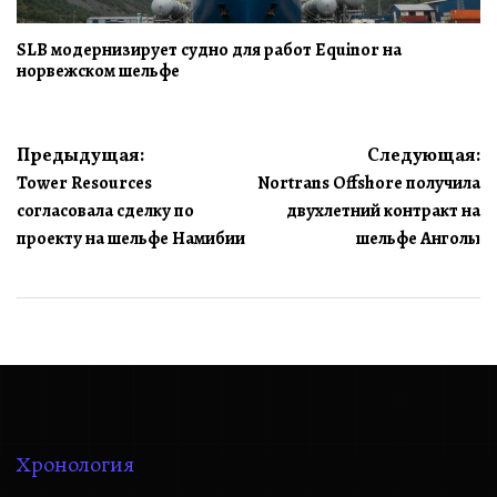
SLB модернизирует судно для работ Equinor на
норвежском шельфе
Навигация
Предыдущая:
Следующая:
Tower Resources
Nortrans Offshore получила
по
согласовала сделку по
двухлетний контракт на
записям
проекту на шельфе Намибии
шельфе Анголы
Хронология