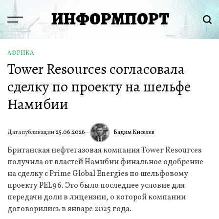
Перейти
ИНФОРМПОРТ
к
Menu
Пои
содержимому
АФРИКА
ОПУБЛИКОВАНО
Tower Resources согласовала
В
сделку по проекту на шельфе
Намибии
Вадим Киселев
Дата публикации:
25.06.2026
ИА
Британская нефтегазовая компания Tower Resources
получила от властей Намибии финальное одобрение
на сделку с Prime Global Energies по шельфовому
проекту PEL96. Это было последнее условие для
передачи доли в лицензии, о которой компании
договорились в январе 2025 года.