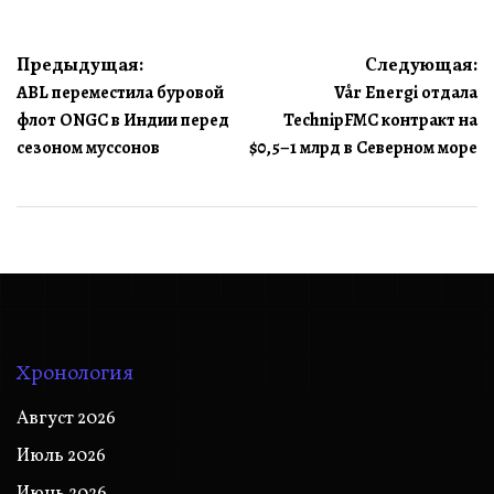
Навигация
Предыдущая:
Следующая:
ABL переместила буровой
Vår Energi отдала
по
флот ONGC в Индии перед
TechnipFMC контракт на
записям
сезоном муссонов
$0,5–1 млрд в Северном море
Хронология
Август 2026
Июль 2026
Июнь 2026