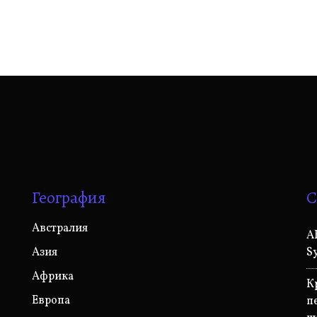
География
С
Австралия
A
Азия
S
Африка
К
Европа
п