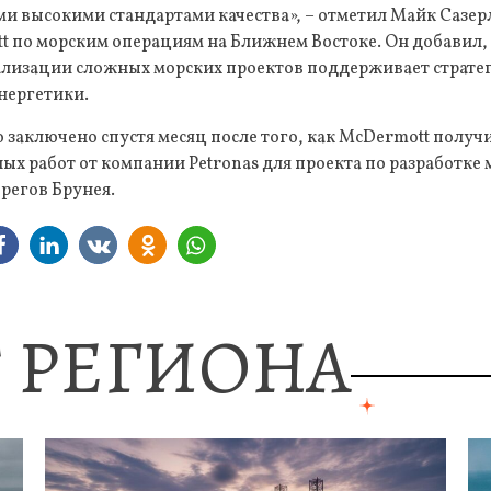
ми высокими стандартами качества», – отметил Майк Сазер
t по морским операциям на Ближнем Востоке. Он добавил,
ализации сложных морских проектов поддерживает страт
нергетики.
 заключено спустя месяц после того, как McDermott получ
х работ от компании Petronas для проекта по разработке
ерегов Брунея.
 РЕГИОНА