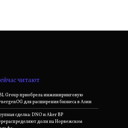
ейчас читают
BL Group приобрела инжиниринговую
ynergenOG для расширения бизнеса в Азии
рупная сделка: DNO и Aker BP
ерераспределяют доли на Норвежском