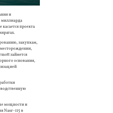
ания и
1 миллиарда
 касается проекта
иратах.
рованию, закупкам,
на месторождении,
rmott займется
орного основания,
низацией
зработки
изводственную
ые мощности и
я Nasr–115 в