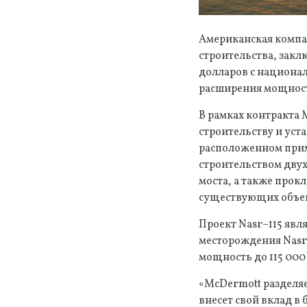
Американская компа
строительства, закл
долларов с национа
расширения мощност
В рамках контракта 
строительству и уста
расположенном приме
строительством дву
моста, а также прок
существующих объе
Проект Nasr–115 явл
месторождения Nasr
мощность до 115 000 
«McDermott разделя
внесет свой вклад в