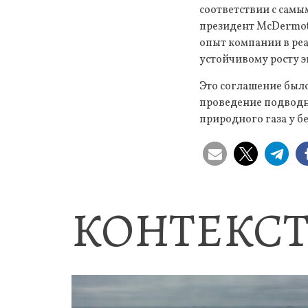
соответствии с самы
президент McDermot
опыт компании в ре
устойчивому росту э
Это соглашение было
проведение подводны
природного газа у б
КОНТЕКСТ