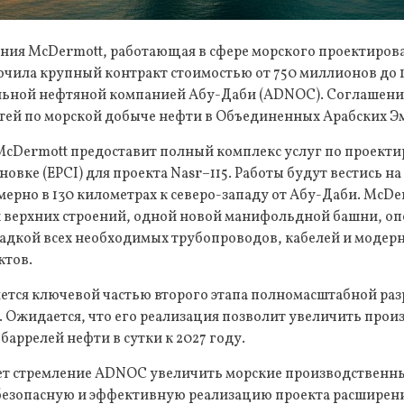
ния McDermott, работающая в сфере морского проектиров
ючила крупный контракт стоимостью от 750 миллионов до 
льной нефтяной компанией Абу-Даби (ADNOC). Соглашение
ей по морской добыче нефти в Объединенных Арабских Эм
McDermott предоставит полный комплекс услуг по проекти
новке (EPCI) для проекта Nasr–115. Работы будут вестись 
рно в 130 километрах к северо-западу от Абу-Даби. McDe
х верхних строений, одной новой манифольдной башни, оп
ладкой всех необходимых трубопроводов, кабелей и модер
ктов.
яется ключевой частью второго этапа полномасштабной ра
. Ожидается, что его реализация позволит увеличить про
баррелей нефти в сутки к 2027 году.
ет стремление ADNOC увеличить морские производственн
 безопасную и эффективную реализацию проекта расширени