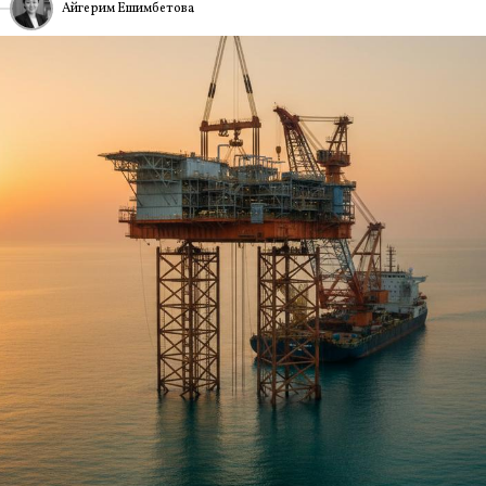
Айгерим Ешимбетова
ИА