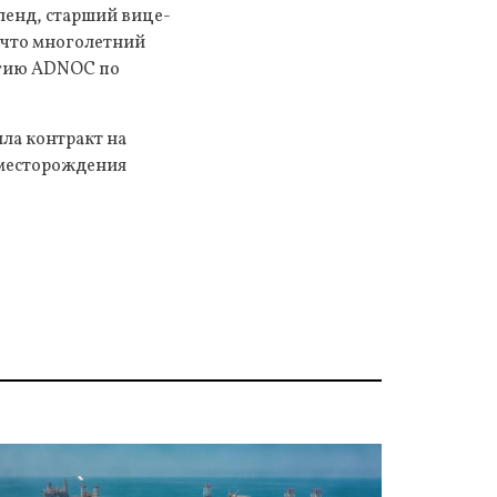
ленд, старший вице-
 что многолетний
егию ADNOC по
ила контракт на
 месторождения