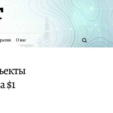
Т
ралия
О нас
Поиск
ъекты
а $1