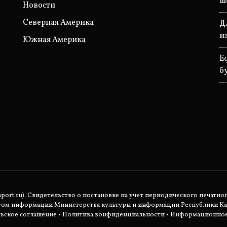
ш
Новости
Северная Америка
Д
и
Южная Америка
E
б
rt.ru). Свидетельство о постановке на учет периодического печатног
етом информации Министерства культуры и информации Республики Ка
ьское соглашение
•
Политика конфиденциальности
• Информационное 