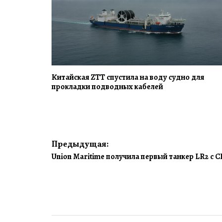
Китайская ZTT спустила на воду судно для
прокладки подводных кабелей
Навигация
Предыдущая:
Union Maritime получила первый танкер LR2 с 
по
записям