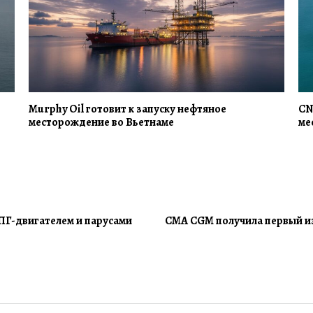
Murphy Oil готовит к запуску нефтяное
CN
месторождение во Вьетнаме
ме
СПГ-двигателем и парусами
CMA CGM получила первый из