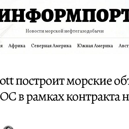
ИНФОРМПОР
Новости морской нефтегазодобычи
я
Африка
Северная Америка
Южная Америка
Авст
tt построит морские об
C в рамках контракта н