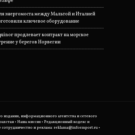
ельфе
ля энергомоста между Мальтой и Италией
зготовили ключевое оборудование
quinor продлевает контракт на морское
урение у берегов Норвегии
о издания, информационного агентства и сетевого
захстан •
Наша миссия
•
Редакционный кодекс и
сотрудничество и реклама:
reklama@informport.ru
•