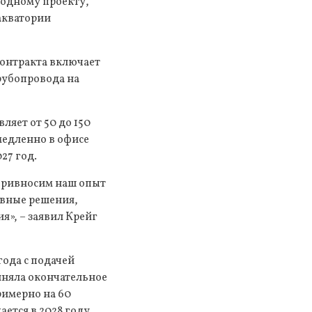
водному проекту,
акватории
контракта включает
рубопровода на
ляет от 50 до 150
медленно в офисе
27 год.
 привносим наш опыт
ивные решения,
», – заявил Крейг
года с подачей
иняла окончательное
римерно на 60
ется в 2028 году,