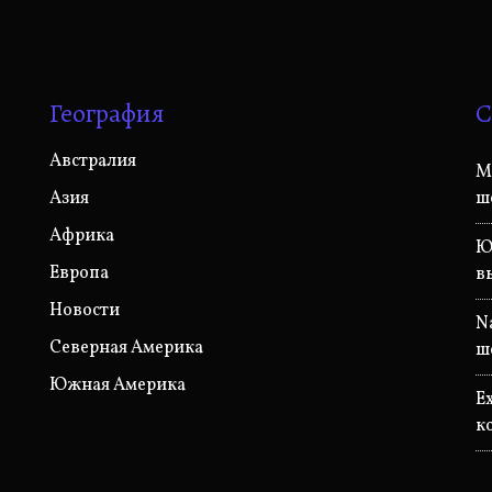
География
С
Австралия
M
Азия
ш
Африка
Ю
Европа
в
Новости
N
Северная Америка
ш
Южная Америка
E
к