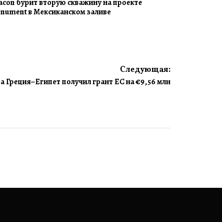
acon бурит вторую скважину на проекте
nument в Мексиканском заливе
Следующая:
а Греция–Египет получил грант ЕС на €9,56 млн