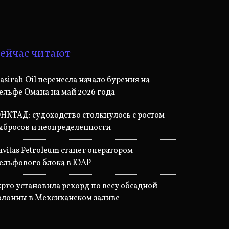
ейчас читают
asirah Oil перенесла начало бурения на
ельфе Омана на май 2026 года
НКТАД: судоходство столкнулось с ростом
ыбросов и неопределенности
avitas Petroleum станет оператором
ельфового блока в ЮАР
xpro установила рекорд по весу обсадной
олонны в Мексиканском заливе