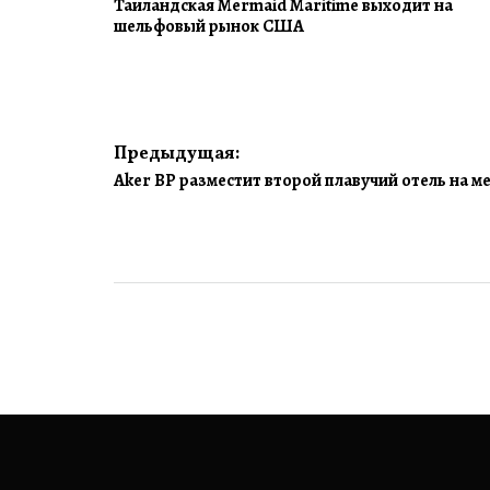
Таиландская Mermaid Maritime выходит на
шельфовый рынок США
Навигация
Предыдущая:
Aker BP разместит второй плавучий отель на 
по
записям