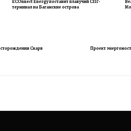
ECOnnect Energy поставит плавучий СПГ-
Be
терминал на Багамские острова
Mo
месторождении Скарв
Проект энергомост