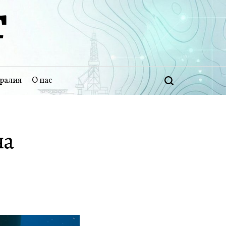
Т
ралия
О нас
Поиск
на