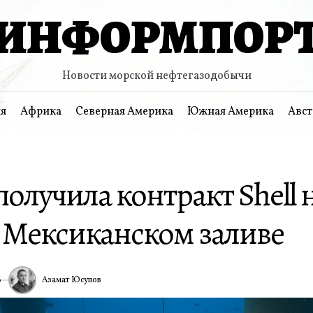
ИНФОРМПОР
Новости морской нефтегазодобычи
я
Африка
Северная Америка
Южная Америка
Авст
получила контракт Shell 
в Мексиканском заливе
Азамат Юсупов
6
ИА