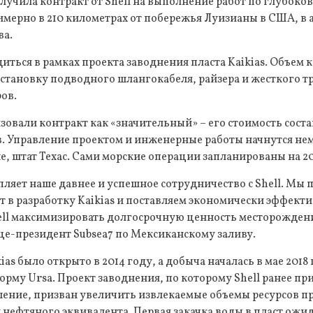
лучила контракт от Shell на выполнение работ по глубоко
мерно в 210 километрах от побережья Луизианы в США, в 
ва.
иться в рамках проекта заводнения пласта Kaikias. Объем 
становку подводного шлангокабеля, райзера и жесткого т
ров.
зовали контракт как «значительный» – его стоимость состав
. Управление проектом и инженерные работы начнутся не
, штат Техас. Сами морские операции запланированы на 20
пляет наше давнее и успешное сотрудничество с Shell. Мы
 в разработку Kaikias и поставляем экономически эффект
ll максимизировать долгосрочную ценность месторождения
це-президент Subsea7 по Мексиканскому заливу.
s было открыто в 2014 году, а добыча началась в мае 2018 
рму Ursa. Проект заводнения, по которому Shell ранее пр
ение, призван увеличить извлекаемые объемы ресурсов п
нефтяного эквивалента. Первая закачка воды в пласт ожида