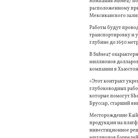
Компания Subsea7 по
расположенному при
Мексиканского зали
Работы будут провод
транспортировку и у
глубине до 1650 мет
В Subsea7 охарактери
миллионов долларов
компании в Хьюстоне
«Этот контракт укре
глубоководных работ
которые помогут She
Бруссар, старший ви
Месторождение Kaikia
продукции на платфо
инвестиционное реш
миллионов баррелей 