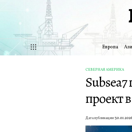
Перейти
к
содержимому
Европа
Ази
СЕВЕРНАЯ АМЕРИКА
ОПУБЛИКОВАНО
Subsea7 
В
проект 
Дата публикации:
30.01.202