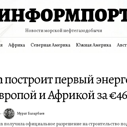
ИНФОРМПОР
Новости морской нефтегазодобычи
я
Африка
Северная Америка
Южная Америка
Авст
n построит первый энер
вропой и Африкой за €4
Мурат Базарбаев
6
ИА
an получила официальное разрешение на строительство п