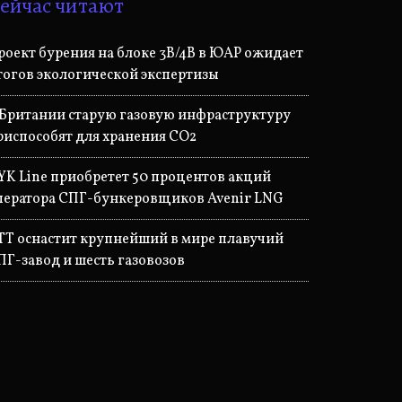
ейчас читают
роект бурения на блоке 3B/4B в ЮАР ожидает
тогов экологической экспертизы
 Британии старую газовую инфраструктуру
риспособят для хранения CO2
YK Line приобретет 50 процентов акций
ператора СПГ-бункеровщиков Avenir LNG
TT оснастит крупнейший в мире плавучий
ПГ-завод и шесть газовозов