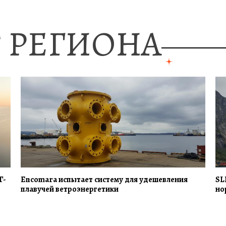
 РЕГИОНА
Г-
Encomara испытает систему для удешевления
SL
плавучей ветроэнергетики
но