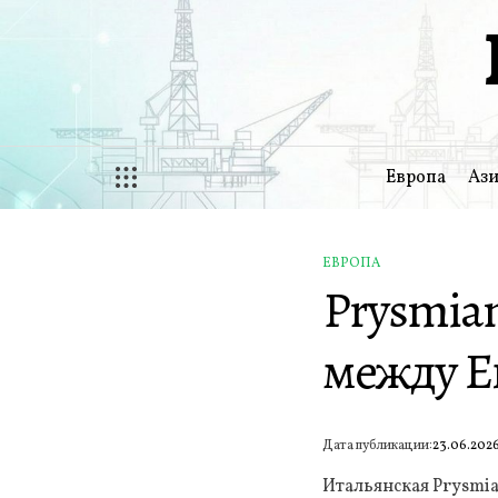
Перейти
к
содержимому
Европа
Ази
ЕВРОПА
ОПУБЛИКОВАНО
Prysmia
В
между Е
Дата публикации:
23.06.202
Итальянская Prysmi