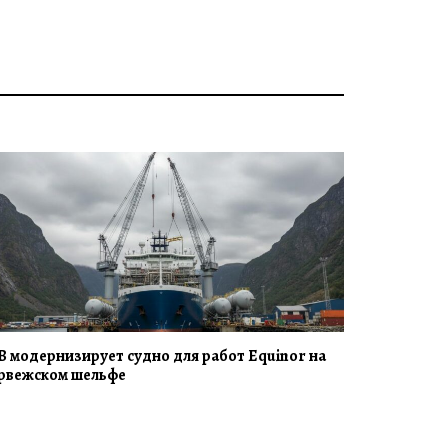
B модернизирует судно для работ Equinor на
рвежском шельфе