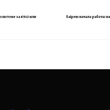
осистеме за €910 млн
Saipem начала работы н