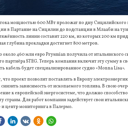
 тока мощностью 600 МВт проложат по дну Сицилийского
ции в Партанне на Сицилии до подстанции в Млааби на ту
яжённость линии составит 220 км, из которых 200 км при
ая глубина прокладки достигнет 800 метров.
 около 460 млн евро Prysmian получила от итальянского с
ого партнёра STEG. Теперь компания включит эту сумму в с
ть кабель будет специализированное судно «Monna Lisa».
, что проект позволит поставлять в Европу электроэнерги
 снизить зависимость от ископаемого топлива. В свою очер
ние к европейской энергосистеме, что должно способство
у страны. Для работ компания задействует свои итальянск
 и центр мониторинга в Палермо.