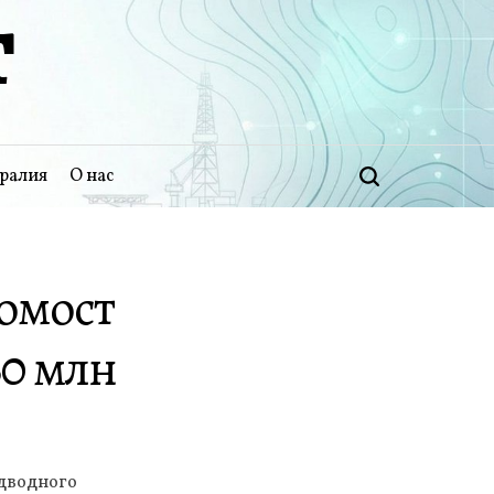
Т
ралия
О нас
Поиск
гомост
60 млн
одводного