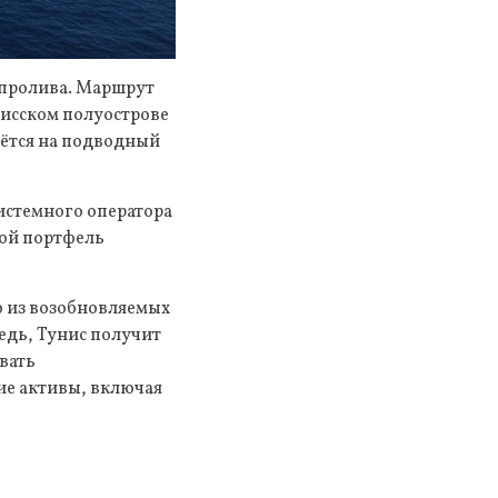
 пролива. Маршрут
нисском полуострове
дётся на подводный
истемного оператора
вой портфель
ю из возобновляемых
едь, Тунис получит
вать
ие активы, включая