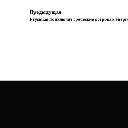
Навигация
Предыдущая:
Prysmian подключит греческие острова к энерг
по
записям