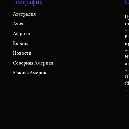
География
С
Австралия
П
Азия
и
Африка
В
Европа
п
Новости
N
Северная Америка
о
Южная Америка
G
С