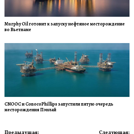
Murphy Oil готовит к запуску нефтяное месторождение
во Вьетнаме
CNOOC и ConocoPhillips запустили пятую очередь
месторождения Пэнлай
Навигация
Предыдущая:
Следующая: