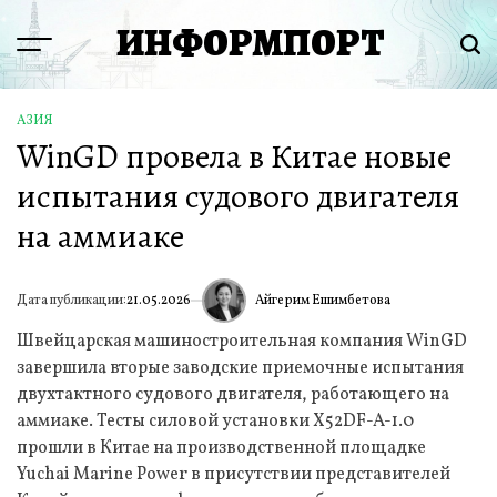
Перейти
ИНФОРМПОРТ
к
Menu
Пои
содержимому
АЗИЯ
ОПУБЛИКОВАНО
WinGD провела в Китае новые
В
испытания судового двигателя
на аммиаке
Айгерим Ешимбетова
Дата публикации:
21.05.2026
ИА
Швейцарская машиностроительная компания WinGD
завершила вторые заводские приемочные испытания
двухтактного судового двигателя, работающего на
аммиаке. Тесты силовой установки X52DF-A-1.0
прошли в Китае на производственной площадке
Yuchai Marine Power в присутствии представителей