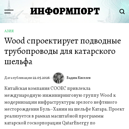
Перейти
ИНФОРМПОРТ
к
Menu
Пои
содержимому
АЗИЯ
ОПУБЛИКОВАНО
Wood спроектирует подводные
В
трубопроводы для катарского
шельфа
Вадим Киселев
Дата публикации:
22.05.2026
ИА
Китайская компания COOEC привлекла
международную инжиниринговую группу Wood к
модернизации инфраструктуры зрелого нефтяного
месторождения Буль–Ханин на шельфе Катара. Проект
реализуется в рамках масштабной программы
катарской госкорпорации QatarEnergy по