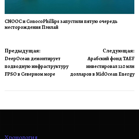
CNOOC и ConocoPhillips запустили пятую очередь
месторождения Пэнлай
Навигация
Предыдущая:
Следующая:
DeepOcean демонтирует
Арабский фонд TAEF
по
подводную инфраструктуру
инвестировал 120 млн
записям
FPSO в Северном море
долларов в MidOcean Energy
Хронология