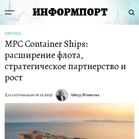
Перейти
ИНФОРМПОРТ
к
Menu
Пои
содержимому
ЕВРОПА
ОПУБЛИКОВАНО
MPC Container Ships:
В
расширение флота,
стратегическое партнерство и
рост
Айнур Женисова
Дата публикации:
16.12.2025
ИА