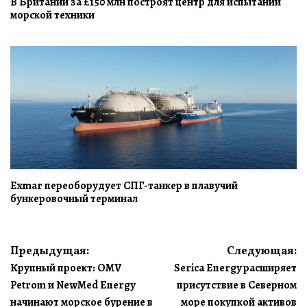
В Британии за £150 млн построят центр для испытаний
морской техники
Exmar переоборудует СПГ-танкер в плавучий
бункеровочный терминал
Навигация
Предыдущая:
Следующая:
Крупный проект: OMV
Serica Energy расширяет
по
Petrom и NewMed Energy
присутствие в Северном
записям
начинают морское бурение в
море покупкой активов