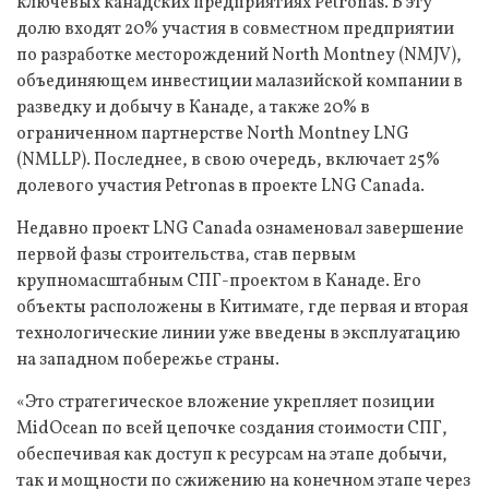
ключевых канадских предприятиях Petronas. В эту
долю входят 20% участия в совместном предприятии
по разработке месторождений North Montney (NMJV),
объединяющем инвестиции малазийской компании в
разведку и добычу в Канаде, а также 20% в
ограниченном партнерстве North Montney LNG
(NMLLP). Последнее, в свою очередь, включает 25%
долевого участия Petronas в проекте LNG Canada.
Недавно проект LNG Canada ознаменовал завершение
первой фазы строительства, став первым
крупномасштабным СПГ-проектом в Канаде. Его
объекты расположены в Китимате, где первая и вторая
технологические линии уже введены в эксплуатацию
на западном побережье страны.
«Это стратегическое вложение укрепляет позиции
MidOcean по всей цепочке создания стоимости СПГ,
обеспечивая как доступ к ресурсам на этапе добычи,
так и мощности по сжижению на конечном этапе через