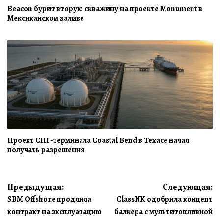
Beacon бурит вторую скважину на проекте Monument в
Мексиканском заливе
Проект СПГ-терминала Coastal Bend в Техасе начал
получать разрешения
Навигация
Предыдущая:
Следующая:
SBM Offshore продлила
ClassNK одобрила концепт
по
контракт на эксплуатацию
балкера с мультитопливной