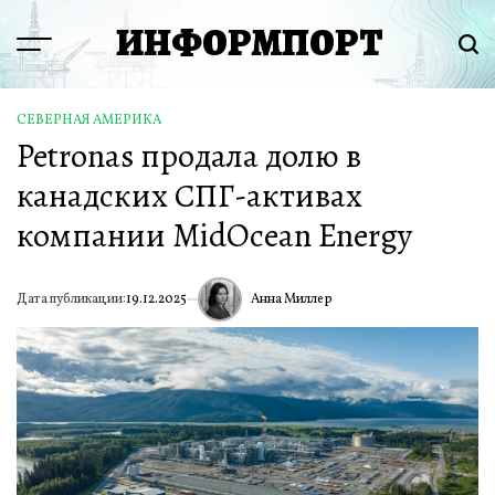
Перейти
ИНФОРМПОРТ
к
Menu
Пои
содержимому
СЕВЕРНАЯ АМЕРИКА
ОПУБЛИКОВАНО
Petronas продала долю в
В
канадских СПГ-активах
компании MidOcean Energy
Анна Миллер
Дата публикации:
19.12.2025
ИА