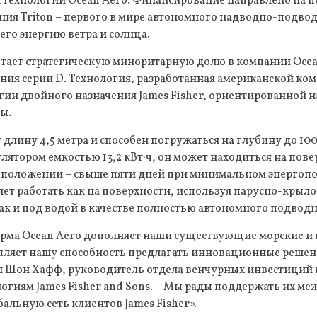
 технологий Ocean Aero. Финансирование направлено на 
ния Triton – первого в мире автономного надводно-подво
го энергию ветра и солнца.
етает стратегическую миноритарную долю в компании Ocea
ния серии D. Технология, разработанная американской ко
егии двойного назначения James Fisher, ориентированной 
ы.
 длину 4,5 метра и способен погружаться на глубину до 100
тором емкостью 13,2 кВт·ч, он может находиться на пове
м положении – свыше пяти дней при минимальном энергопо
ет работать как на поверхности, используя парусно-крыл
ак и под водой в качестве полностью автономного подводн
рма Ocean Aero дополняет наши существующие морские и
пляет нашу способность предлагать инновационные решен
вил Шон Хафф, руководитель отдела венчурных инвестиций
огиям James Fisher and Sons. – Мы рады поддержать их 
бальную сеть клиентов James Fisher».