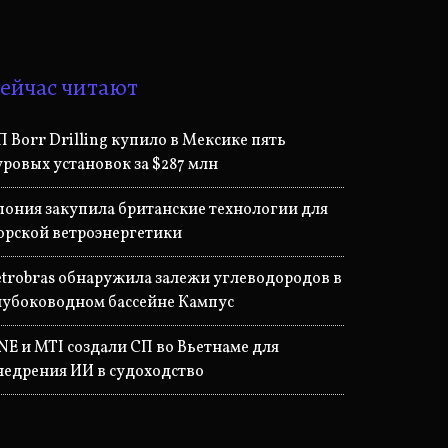
ейчас читают
П Borr Drilling купило в Мексике пять
уровых установок за $287 млн
пония закупила британские технологии для
орской ветроэнергетики
etrobras обнаружила залежи углеводородов в
лубоководном бассейне Кампус
NE и MTI создали СП во Вьетнаме для
недрения ИИ в судоходство