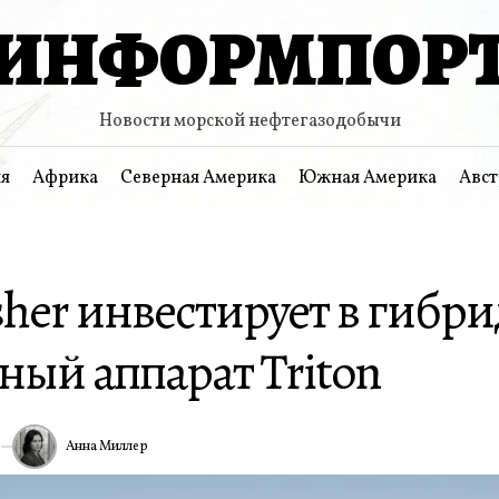
ИНФОРМПОР
Новости морской нефтегазодобычи
я
Африка
Северная Америка
Южная Америка
Авст
sher инвестирует в гибр
ный аппарат Triton
Анна Миллер
6
ИА