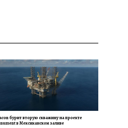
acon бурит вторую скважину на проекте
nument в Мексиканском заливе