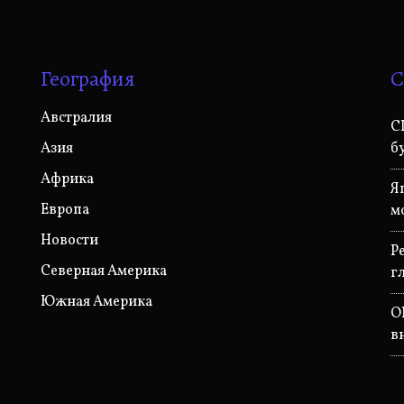
География
С
Австралия
С
Азия
б
Африка
Я
Европа
м
Новости
P
Северная Америка
г
Южная Америка
O
в