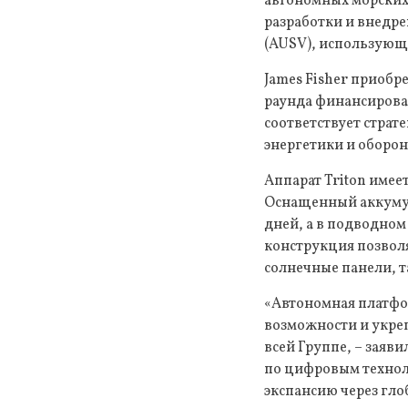
автономных морских
разработки и внедре
(AUSV), использующе
James Fisher приобр
раунда финансирова
соответствует страт
энергетики и оборон
Аппарат Triton имеет
Оснащенный аккумуля
дней, а в подводно
конструкция позволя
солнечные панели, т
«Автономная платфо
возможности и укре
всей Группе, – зая
по цифровым технол
экспансию через гло