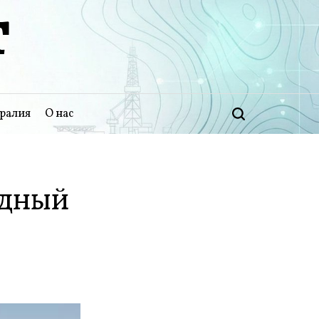
Т
ралия
О нас
Поиск
идный