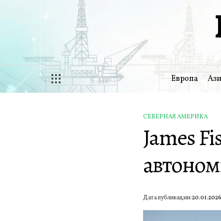
Перейти
к
содержимому
Европа
Ази
СЕВЕРНАЯ АМЕРИКА
ОПУБЛИКОВАНО
James Fi
В
автоном
Дата публикации:
20.01.202