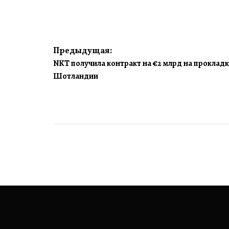
Навигация
Предыдущая:
NKT получила контракт на €2 млрд на прокладк
по
Шотландии
записям