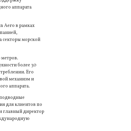
поддержку
дного аппарата
n Aero в рамках
мпанией,
на секторы морской
 метров.
рхности более 30
треблении. Его
овой механизм и
ого аппарата.
 подводные
ия для клиентов по
 и главный директор
международную