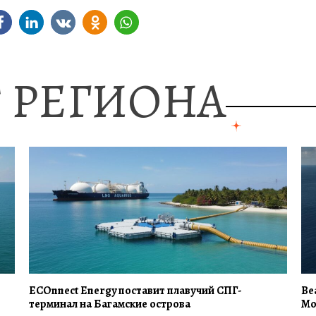
 РЕГИОНА
ECOnnect Energy поставит плавучий СПГ-
Be
терминал на Багамские острова
Mo