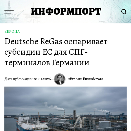
Перейти
ИНФОРМПОРТ
к
Menu
Пои
содержимому
ЕВРОПА
ОПУБЛИКОВАНО
Deutsche ReGas оспаривает
В
субсидии ЕС для СПГ-
терминалов Германии
Айгерим Ешимбетова
Дата публикации:
20.01.2026
ИА