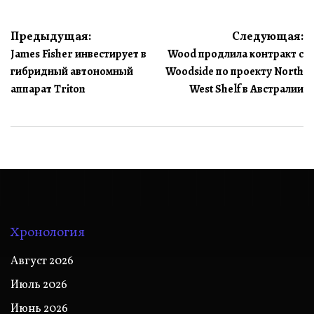
Навигация
Предыдущая:
Следующая:
James Fisher инвестирует в
Wood продлила контракт с
по
гибридный автономный
Woodside по проекту North
записям
аппарат Triton
West Shelf в Австралии
Хронология
Август 2026
Июль 2026
Июнь 2026