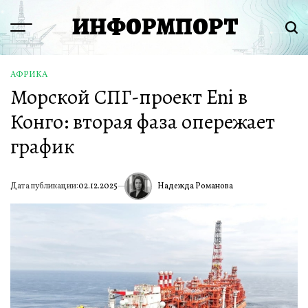
Перейти
ИНФОРМПОРТ
к
Menu
Пои
содержимому
АФРИКА
ОПУБЛИКОВАНО
Морской СПГ-проект Eni в
В
Конго: вторая фаза опережает
график
Надежда Романова
Дата публикации:
02.12.2025
ИА