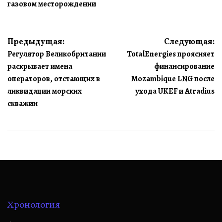
газовом месторождении
Навигация
Предыдущая:
Следующая:
Регулятор Великобритании
TotalEnergies проясняет
по
раскрывает имена
финансирование
записям
операторов, отстающих в
Mozambique LNG после
ликвидации морских
ухода UKEF и Atradius
скважин
Хронология