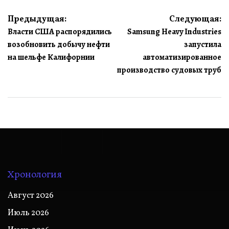
Навигация
Предыдущая:
Следующая:
Власти США распорядились
Samsung Heavy Industries
по
возобновить добычу нефти
запустила
записям
на шельфе Калифорнии
автоматизированное
производство судовых труб
Хронология
Август 2026
Июль 2026