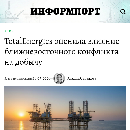
Перейти
ИНФОРМПОРТ
к
Menu
Пои
содержимому
АЗИЯ
ОПУБЛИКОВАНО
TotalEnergies оценила влияние
В
ближневосточного конфликта
на добычу
Айдана Садыкова
Дата публикации:
16.03.2026
ИА