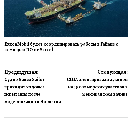
ExxonMobil будет координировать работы в Гайане с
помощью ПО от Sercel
Навигация
Предыдущая:
Следующая:
Судно Sanco Sailor
США анонсировали аукцион
по
проходит ходовые
на 15 000 морских участков в
записям
испытания после
Мексиканском заливе
модернизации в Норвегии