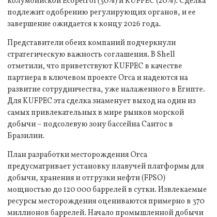
колумбийской Ecopetrol (30%) и KUFPEC (20%). Сделка
подлежит одобрению регулирующих органов, и ее
завершение ожидается к концу 2026 года.
Представители обеих компаний подчеркнули
стратегическую важность соглашения. В Shell
отметили, что приветствуют KUFPEC в качестве
партнера в ключевом проекте Orca и надеются на
развитие сотрудничества, уже налаженного в Египте.
Для KUFPEC эта сделка знаменует выход на один из
самых привлекательных в мире рынков морской
добычи – подсолевую зону бассейна Сантос в
Бразилии.
План разработки месторождения Orca
предусматривает установку плавучей платформы для
добычи, хранения и отгрузки нефти (FPSO)
мощностью до 120 000 баррелей в сутки. Извлекаемые
ресурсы месторождения оцениваются примерно в 370
миллионов баррелей. Начало промышленной добычи