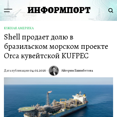
Перейти
ИНФОРМПОРТ
к
Menu
Пои
содержимому
ЮЖНАЯ АМЕРИКА
ОПУБЛИКОВАНО
Shell продает долю в
В
бразильском морском проекте
Orca кувейтской KUFPEC
Айгерим Ешимбетова
Дата публикации:
04.02.2026
ИА