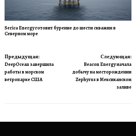
Serica Energy готовит бурение до шести скважин в
Северном море
Навигация
Предыдущая:
Следующая:
DeepOcean завершила
Beacon Energy начала
по
работы в морском
добычу на месторождении
записям
ветропарке США
Zephyrus в Мексиканском
заливе