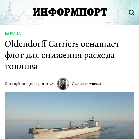
Перейти
ИНФОРМПОРТ
к
Menu
Пои
содержимому
ЕВРОПА
ОПУБЛИКОВАНО
Oldendorff Carriers оснащает
В
флот для снижения расхода
топлива
Салтанат Ашимова
Дата публикации:
23.01.2026
ИА