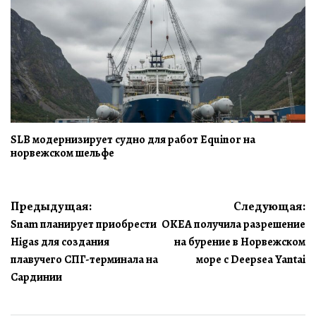
SLB модернизирует судно для работ Equinor на
норвежском шельфе
Навигация
Предыдущая:
Следующая:
Snam планирует приобрести
OKEA получила разрешение
по
Higas для создания
на бурение в Норвежском
записям
плавучего СПГ-терминала на
море с Deepsea Yantai
Сардинии