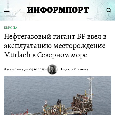
Перейти
ИНФОРМПОРТ
к
Menu
Пои
содержимому
ЕВРОПА
ОПУБЛИКОВАНО
Нефтегазовый гигант BP ввел в
В
эксплуатацию месторождение
Murlach в Северном море
Надежда Романова
Дата публикации:
09.10.2025
ИА