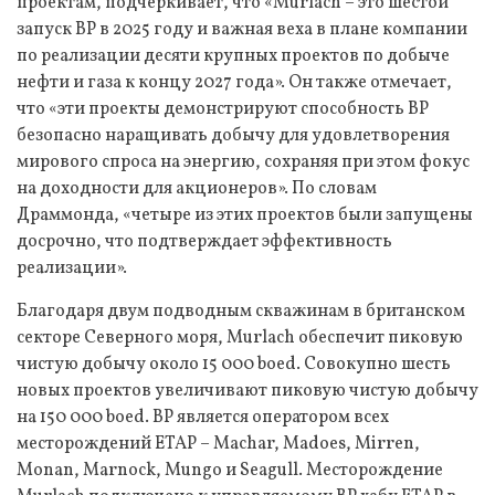
проектам, подчеркивает, что «Murlach – это шестой
запуск BP в 2025 году и важная веха в плане компании
по реализации десяти крупных проектов по добыче
нефти и газа к концу 2027 года». Он также отмечает,
что «эти проекты демонстрируют способность BP
безопасно наращивать добычу для удовлетворения
мирового спроса на энергию, сохраняя при этом фокус
на доходности для акционеров». По словам
Драммонда, «четыре из этих проектов были запущены
досрочно, что подтверждает эффективность
реализации».
Благодаря двум подводным скважинам в британском
секторе Северного моря, Murlach обеспечит пиковую
чистую добычу около 15 000 boed. Совокупно шесть
новых проектов увеличивают пиковую чистую добычу
на 150 000 boed. BP является оператором всех
месторождений ETAP – Machar, Madoes, Mirren,
Monan, Marnock, Mungo и Seagull. Месторождение