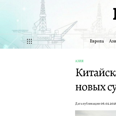
Перейти
к
содержимому
Европа
Ази
АЗИЯ
ОПУБЛИКОВАНО
Китайск
В
новых с
Дата публикации:
06.02.202