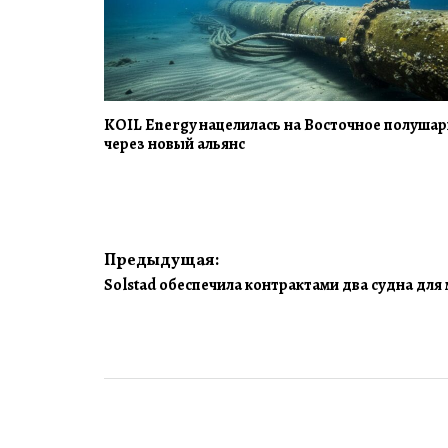
KOIL Energy нацелилась на Восточное полуша
через новый альянс
Навигация
Предыдущая:
Solstad обеспечила контрактами два судна для
по
записям