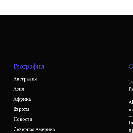
География
С
Австралия
Т
Азия
Р
Африка
A
Европа
п
Новости
I
Северная Америка
п