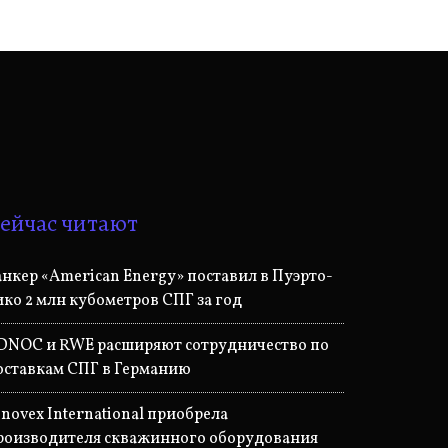
ейчас читают
анкер «American Energy» поставил в Пуэрто-
ико 2 млн кубометров СПГ за год
DNOC и RWE расширяют сотрудничество по
оставкам СПГ в Германию
nnovex International приобрела
роизводителя скважинного оборудования