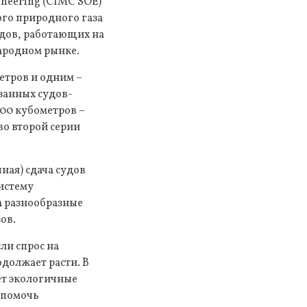
ineering (CIMC SOE)
го природного газа
удов, работающих на
ародном рынке.
етров и одним –
занных судов-
900 кубометров –
во второй серии
ная) сдача судов
истему
а разнообразные
ов.
ли спрос на
должает расти. В
ет экологичные
 помочь