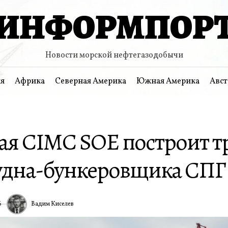
ИНФОРМПОР
Новости морской нефтегазодобычи
я
Африка
Северная Америка
Южная Америка
Авст
ая CIMC SOE построит т
удна-бункеровщика СПГ
Вадим Киселев
6
ИА