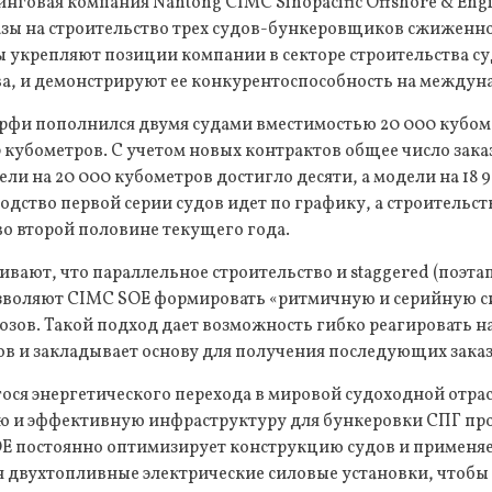
говая компания Nantong CIMC Sinopacific Offshore & Eng
азы на строительство трех судов-бункеровщиков сжиженно
ы укрепляют позиции компании в секторе строительства с
ва, и демонстрируют ее конкурентоспособность на междун
ерфи пополнился двумя судами вместимостью 20 000 кубом
 кубометров. С учетом новых контрактов общее число зака
и на 20 000 кубометров достигло десяти, а модели на 18 
одство первой серии судов идет по графику, а строительст
во второй половине текущего года.
вают, что параллельное строительство и staggered (поэтап
зволяют CIMC SOE формировать «ритмичную и серийную с
озов. Такой подход дает возможность гибко реагировать н
в и закладывает основу для получения последующих заказ
ся энергетического перехода в мировой судоходной отрас
 и эффективную инфраструктуру для бункеровки СПГ про
SOE постоянно оптимизирует конструкцию судов и применя
я двухтопливные электрические силовые установки, чтобы