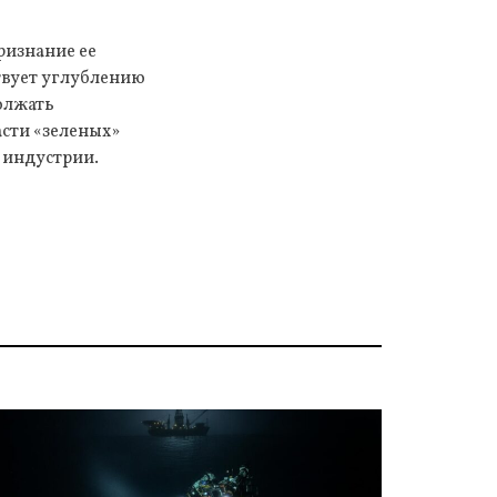
ризнание ее
твует углублению
олжать
сти «зеленых»
 индустрии.