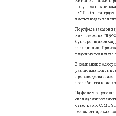
Китайская инжинирин
получила новые зак
– СПГ. Эти контракт
чистых видах топли
Портфель заказов в
вместимостью 18 900
бункеровщиков модел
трех единиц. Произв
планируется начать 
В компании подчерки
различных типов по
производства» газов
потребности клиенто
На фоне ускоряющего
специализированную
ответ на это CIMC 
технологии, включа