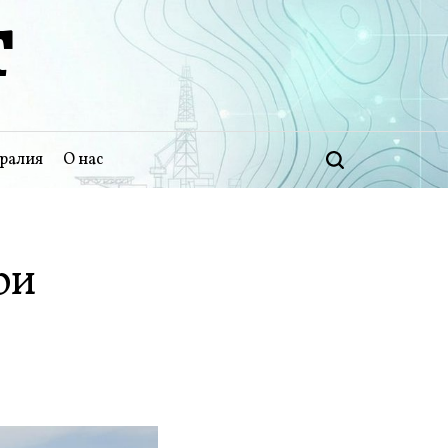
Т
ралия
О нас
Поиск
ри