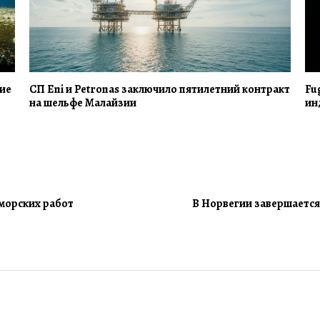
рие
СП Eni и Petronas заключило пятилетний контракт
Fu
на шельфе Малайзии
ин
 морских работ
В Норвегии завершается