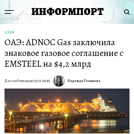
Перейти
ИНФОРМПОРТ
к
Menu
Пои
содержимому
АЗИЯ
ОПУБЛИКОВАНО
ОАЭ: ADNOC Gas заключила
В
знаковое газовое соглашение с
EMSTEEL на $4,2 млрд
Надежда Романова
Дата публикации:
27.11.2025
ИА