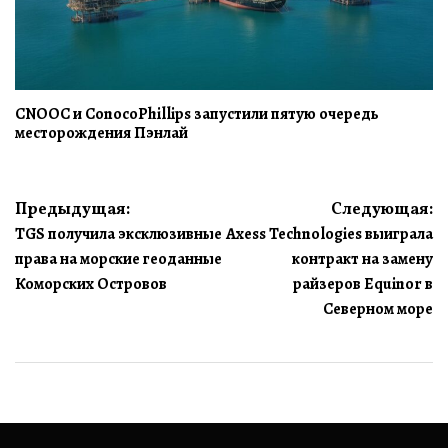
CNOOC и ConocoPhillips запустили пятую очередь
месторождения Пэнлай
Навигация
Предыдущая:
Следующая:
TGS получила эксклюзивные
Axess Technologies выиграла
по
права на морские геоданные
контракт на замену
записям
Коморских Островов
райзеров Equinor в
Северном море