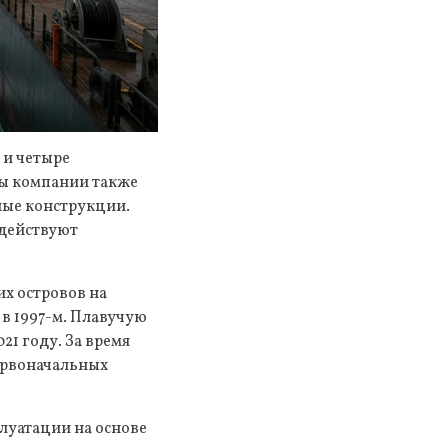
 и четыре
ты компании также
ные конструкции.
адействуют
х островов на
 в 1997-м. Плавучую
21 году. За время
ервоначальных
плуатации на основе