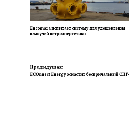
Encomara испытает систему для удешевления
плавучей ветроэнергетики
Навигация
Предыдущая:
ECOnnect Energy оснастит беспричальный СПГ
по
записям