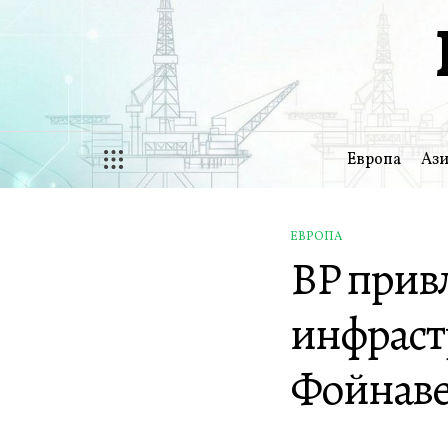
Перейти
к
содержимому
Европа
Ази
ЕВРОПА
ОПУБЛИКОВАНО
BP прив
В
инфраст
Фойнав