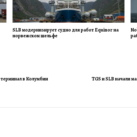
SLB модернизирует судно для работ Equinor на
No
норвежском шельфе
ра
-терминал в Колумбии
TGS и SLB начали м