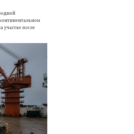
водной
 континентальном
а участке после