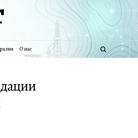
Т
ралия
О нас
Поиск
идации
я