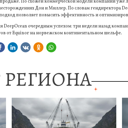
-продаже. По схожей коммерческой модели компании уже
месторождениях Дон и Миллер. По словам гендиректора D
подход позволяет повысить эффективность и оптимизирова
для DeepOcean очередным успехом: три недели назад компа
ов от Equinor на норвежском континентальном шельфе.
 РЕГИОНА