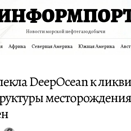
ИНФОРМПОР
Новости морской нефтегазодобычи
я
Африка
Северная Америка
Южная Америка
Авст
лекла DeepOcean к ликв
руктуры месторождени
ен