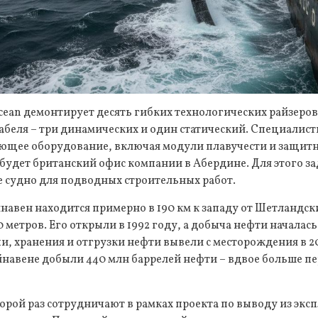
ean демонтирует десять гибких технологических райзеров
беля – три динамических и один статический. Специалис
ющее оборудование, включая модули плавучести и защит
будет британский офис компании в Абердине. Для этого з
 судно для подводных строительных работ.
вен находится примерно в 190 км к западу от Шетландски
0 метров. Его открыли в 1992 году, а добыча нефти началась
и, хранения и отгрузки нефти вывели с месторождения в 20
йнавене добыли 440 млн баррелей нефти – вдвое больше п
торой раз сотрудничают в рамках проекта по выводу из экс