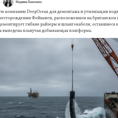
Мадина Хамзаева
6
ИА
ую компанию DeepOcean для демонтажа и утилизации под
месторождении Фойнавен, расположенном на британском
емонтирует гибкие райзеры и шлангокабели, оставшиеся н
ыла выведена плавучая добывающая платформа.