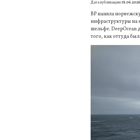
Дата публикации:
18.06.202
BP наняла норвежск
инфраструктуры на 
шельфе. DeepOcean д
того, как оттуда б