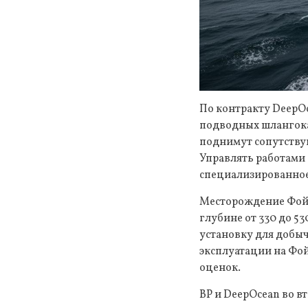
По контракту DeepOc
подводных шлангока
поднимут сопутству
Управлять работами 
специализированное
Месторождение Фойна
глубине от 330 до 53
установку для добыч
эксплуатации на Фо
оценок.
BP и DeepOcean во в